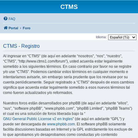
CTMS
FAQ
Portal
Foro
Idioma:
CTMS - Registro
Al ingresar en “CTMS” (de aquí en adelante “nosotros”, “nos”, “nuestro”,
“CTMS”, “http://www.ctms1.com/forum”), usted acuerda estar legalmente
sometido a los siguientes términos. En caso contrario por favor no se registre
y/o use “CTMS”. Podemos cambiar estos términos en cualquier momento e
intentaríamos avisarle, sin embargo sería prudente que los revisase por su
cuenta periódicamente. Seguir registrado a “CTMS” después de esos cambios
significa que acuerda estar legalmente sometido a esos nuevos términos tal
como fueron actualizados y/o reformados.
Nuestros foros están desarrollados por phpBB (de aquí en adelante “ellos”,
“sus”, “software phpBB”, “www.phpbb.com”, “phpBB Limited”, “phpBB Teams”)
el cual es una solución de foros liberada bajo la “
GNU General Public License v2 en Ingles
” (de aquí en adelante “GPL”) y
puede ser descargada de
www.phpbb.com
. El software phpBB solamente
facilita discusiones basadas en Internet y la GPL estrictamente los excluye de
lo que aprobamos y/o desaprobamos como conductas y/o contenido