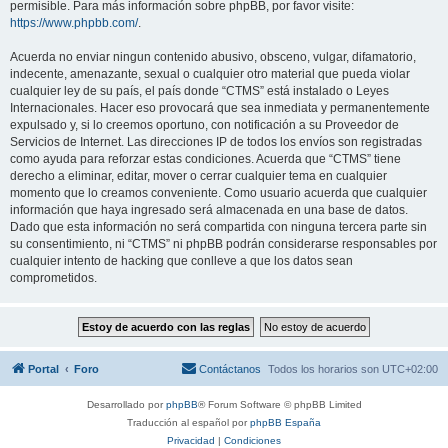
permisible. Para más información sobre phpBB, por favor visite:
https://www.phpbb.com/
.
Acuerda no enviar ningun contenido abusivo, obsceno, vulgar, difamatorio,
indecente, amenazante, sexual o cualquier otro material que pueda violar
cualquier ley de su país, el país donde “CTMS” está instalado o Leyes
Internacionales. Hacer eso provocará que sea inmediata y permanentemente
expulsado y, si lo creemos oportuno, con notificación a su Proveedor de
Servicios de Internet. Las direcciones IP de todos los envíos son registradas
como ayuda para reforzar estas condiciones. Acuerda que “CTMS” tiene
derecho a eliminar, editar, mover o cerrar cualquier tema en cualquier
momento que lo creamos conveniente. Como usuario acuerda que cualquier
información que haya ingresado será almacenada en una base de datos.
Dado que esta información no será compartida con ninguna tercera parte sin
su consentimiento, ni “CTMS” ni phpBB podrán considerarse responsables por
cualquier intento de hacking que conlleve a que los datos sean
comprometidos.
Portal
Foro
Contáctanos
Todos los horarios son
UTC+02:00
Desarrollado por
phpBB
® Forum Software © phpBB Limited
Traducción al español por
phpBB España
Privacidad
|
Condiciones