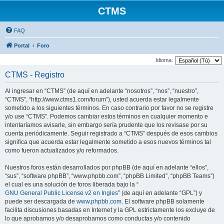
CTMS
FAQ
Portal
Foro
Idioma:
CTMS - Registro
Al ingresar en “CTMS” (de aquí en adelante “nosotros”, “nos”, “nuestro”,
“CTMS”, “http://www.ctms1.com/forum”), usted acuerda estar legalmente
sometido a los siguientes términos. En caso contrario por favor no se registre
y/o use “CTMS”. Podemos cambiar estos términos en cualquier momento e
intentaríamos avisarle, sin embargo sería prudente que los revisase por su
cuenta periódicamente. Seguir registrado a “CTMS” después de esos cambios
significa que acuerda estar legalmente sometido a esos nuevos términos tal
como fueron actualizados y/o reformados.
Nuestros foros están desarrollados por phpBB (de aquí en adelante “ellos”,
“sus”, “software phpBB”, “www.phpbb.com”, “phpBB Limited”, “phpBB Teams”)
el cual es una solución de foros liberada bajo la “
GNU General Public License v2 en Ingles
” (de aquí en adelante “GPL”) y
puede ser descargada de
www.phpbb.com
. El software phpBB solamente
facilita discusiones basadas en Internet y la GPL estrictamente los excluye de
lo que aprobamos y/o desaprobamos como conductas y/o contenido