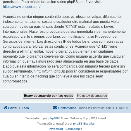
permisible. Para más información sobre phpBB, por favor visite:
https://www.phpbb.com/
.
Acuerda no enviar ningun contenido abusivo, obsceno, vulgar, difamatorio,
indecente, amenazante, sexual o cualquier otro material que pueda violar
cualquier ley de su país, el país donde “CTMS” está instalado o Leyes
Internacionales. Hacer eso provocará que sea inmediata y permanentemente
expulsado y, si lo creemos oportuno, con notificación a su Proveedor de
Servicios de Internet. Las direcciones IP de todos los envíos son registradas
como ayuda para reforzar estas condiciones. Acuerda que “CTMS” tiene
derecho a eliminar, editar, mover o cerrar cualquier tema en cualquier
momento que lo creamos conveniente. Como usuario acuerda que cualquier
información que haya ingresado será almacenada en una base de datos.
Dado que esta información no será compartida con ninguna tercera parte sin
su consentimiento, ni “CTMS” ni phpBB podrán considerarse responsables por
cualquier intento de hacking que conlleve a que los datos sean
comprometidos.
Portal
Foro
Contáctanos
Todos los horarios son
UTC+02:00
Desarrollado por
phpBB
® Forum Software © phpBB Limited
Traducción al español por
phpBB España
Privacidad
|
Condiciones