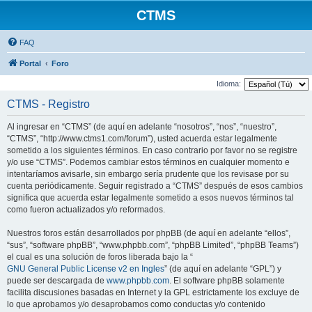
CTMS
FAQ
Portal
Foro
Idioma:
CTMS - Registro
Al ingresar en “CTMS” (de aquí en adelante “nosotros”, “nos”, “nuestro”,
“CTMS”, “http://www.ctms1.com/forum”), usted acuerda estar legalmente
sometido a los siguientes términos. En caso contrario por favor no se registre
y/o use “CTMS”. Podemos cambiar estos términos en cualquier momento e
intentaríamos avisarle, sin embargo sería prudente que los revisase por su
cuenta periódicamente. Seguir registrado a “CTMS” después de esos cambios
significa que acuerda estar legalmente sometido a esos nuevos términos tal
como fueron actualizados y/o reformados.
Nuestros foros están desarrollados por phpBB (de aquí en adelante “ellos”,
“sus”, “software phpBB”, “www.phpbb.com”, “phpBB Limited”, “phpBB Teams”)
el cual es una solución de foros liberada bajo la “
GNU General Public License v2 en Ingles
” (de aquí en adelante “GPL”) y
puede ser descargada de
www.phpbb.com
. El software phpBB solamente
facilita discusiones basadas en Internet y la GPL estrictamente los excluye de
lo que aprobamos y/o desaprobamos como conductas y/o contenido