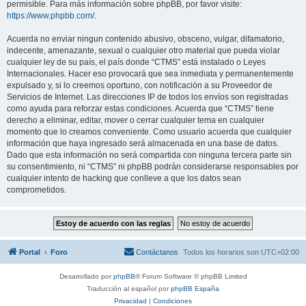
permisible. Para más información sobre phpBB, por favor visite:
https://www.phpbb.com/
.
Acuerda no enviar ningun contenido abusivo, obsceno, vulgar, difamatorio,
indecente, amenazante, sexual o cualquier otro material que pueda violar
cualquier ley de su país, el país donde “CTMS” está instalado o Leyes
Internacionales. Hacer eso provocará que sea inmediata y permanentemente
expulsado y, si lo creemos oportuno, con notificación a su Proveedor de
Servicios de Internet. Las direcciones IP de todos los envíos son registradas
como ayuda para reforzar estas condiciones. Acuerda que “CTMS” tiene
derecho a eliminar, editar, mover o cerrar cualquier tema en cualquier
momento que lo creamos conveniente. Como usuario acuerda que cualquier
información que haya ingresado será almacenada en una base de datos.
Dado que esta información no será compartida con ninguna tercera parte sin
su consentimiento, ni “CTMS” ni phpBB podrán considerarse responsables por
cualquier intento de hacking que conlleve a que los datos sean
comprometidos.
Portal
Foro
Contáctanos
Todos los horarios son
UTC+02:00
Desarrollado por
phpBB
® Forum Software © phpBB Limited
Traducción al español por
phpBB España
Privacidad
|
Condiciones