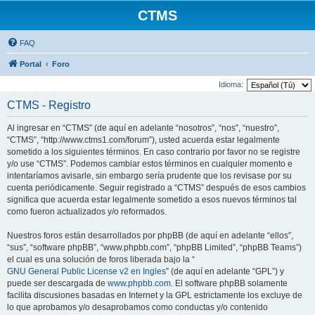
CTMS
FAQ
Portal
Foro
Idioma:
CTMS - Registro
Al ingresar en “CTMS” (de aquí en adelante “nosotros”, “nos”, “nuestro”,
“CTMS”, “http://www.ctms1.com/forum”), usted acuerda estar legalmente
sometido a los siguientes términos. En caso contrario por favor no se registre
y/o use “CTMS”. Podemos cambiar estos términos en cualquier momento e
intentaríamos avisarle, sin embargo sería prudente que los revisase por su
cuenta periódicamente. Seguir registrado a “CTMS” después de esos cambios
significa que acuerda estar legalmente sometido a esos nuevos términos tal
como fueron actualizados y/o reformados.
Nuestros foros están desarrollados por phpBB (de aquí en adelante “ellos”,
“sus”, “software phpBB”, “www.phpbb.com”, “phpBB Limited”, “phpBB Teams”)
el cual es una solución de foros liberada bajo la “
GNU General Public License v2 en Ingles
” (de aquí en adelante “GPL”) y
puede ser descargada de
www.phpbb.com
. El software phpBB solamente
facilita discusiones basadas en Internet y la GPL estrictamente los excluye de
lo que aprobamos y/o desaprobamos como conductas y/o contenido