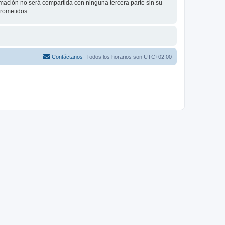
ación no será compartida con ninguna tercera parte sin su
prometidos.
Contáctanos
Todos los horarios son
UTC+02:00