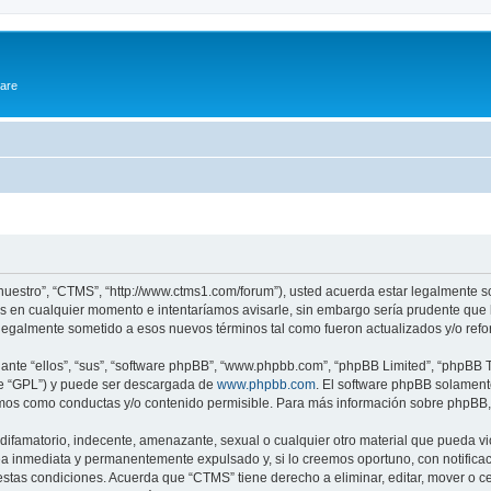
ware
“nuestro”, “CTMS”, “http://www.ctms1.com/forum”), usted acuerda estar legalmente so
 en cualquier momento e intentaríamos avisarle, sin embargo sería prudente que l
egalmente sometido a esos nuevos términos tal como fueron actualizados y/o ref
nte “ellos”, “sus”, “software phpBB”, “www.phpbb.com”, “phpBB Limited”, “phpBB Te
te “GPL”) y puede ser descargada de
www.phpbb.com
. El software phpBB solamente
os como conductas y/o contenido permisible. Para más información sobre phpBB, p
ifamatorio, indecente, amenazante, sexual o cualquier otro material que pueda vio
a inmediata y permanentemente expulsado y, si lo creemos oportuno, con notificaci
estas condiciones. Acuerda que “CTMS” tiene derecho a eliminar, editar, mover o 