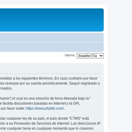
Idioma:
metido a los siguientes términos. En caso contrario por favor
os revisase por su cuenta periódicamente. Seguir registrado a
ormados.
ams”) el cual es una solución de foros liberada bajo la “
 facilita discusiones basadas en Internet y la GPL
or favor visite:
https://www.phpbb.com/
.
lar cualquier ley de su país, el país donde “CTMS” está
ón a su Proveedor de Servicios de Internet. Las direcciones IP
cerrar cualquier tema en cualquier momento que lo creamos