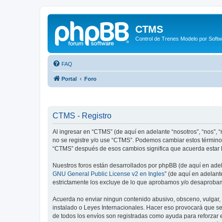
CTMS
Control de Trenes Modelo por Soft
FAQ
Portal
Foro
CTMS - Registro
Al ingresar en “CTMS” (de aquí en adelante “nosotros”, “nos”, 
no se registre y/o use “CTMS”. Podemos cambiar estos términos
“CTMS” después de esos cambios significa que acuerda estar l
Nuestros foros están desarrollados por phpBB (de aquí en adela
GNU General Public License v2 en Ingles
” (de aquí en adelan
estrictamente los excluye de lo que aprobamos y/o desaprobam
Acuerda no enviar ningun contenido abusivo, obsceno, vulgar, d
instalado o Leyes Internacionales. Hacer eso provocará que se
de todos los envíos son registradas como ayuda para reforzar 