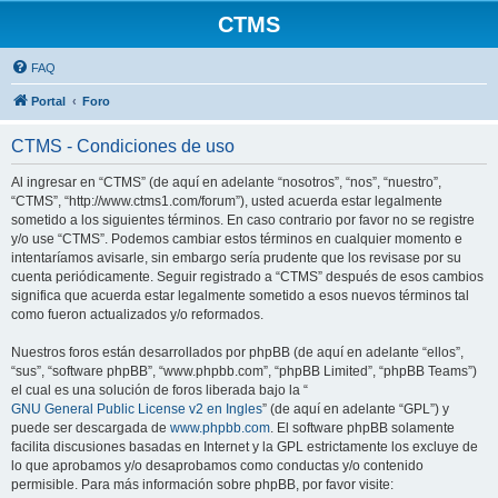
CTMS
FAQ
Portal
Foro
CTMS - Condiciones de uso
Al ingresar en “CTMS” (de aquí en adelante “nosotros”, “nos”, “nuestro”,
“CTMS”, “http://www.ctms1.com/forum”), usted acuerda estar legalmente
sometido a los siguientes términos. En caso contrario por favor no se registre
y/o use “CTMS”. Podemos cambiar estos términos en cualquier momento e
intentaríamos avisarle, sin embargo sería prudente que los revisase por su
cuenta periódicamente. Seguir registrado a “CTMS” después de esos cambios
significa que acuerda estar legalmente sometido a esos nuevos términos tal
como fueron actualizados y/o reformados.
Nuestros foros están desarrollados por phpBB (de aquí en adelante “ellos”,
“sus”, “software phpBB”, “www.phpbb.com”, “phpBB Limited”, “phpBB Teams”)
el cual es una solución de foros liberada bajo la “
GNU General Public License v2 en Ingles
” (de aquí en adelante “GPL”) y
puede ser descargada de
www.phpbb.com
. El software phpBB solamente
facilita discusiones basadas en Internet y la GPL estrictamente los excluye de
lo que aprobamos y/o desaprobamos como conductas y/o contenido
permisible. Para más información sobre phpBB, por favor visite: