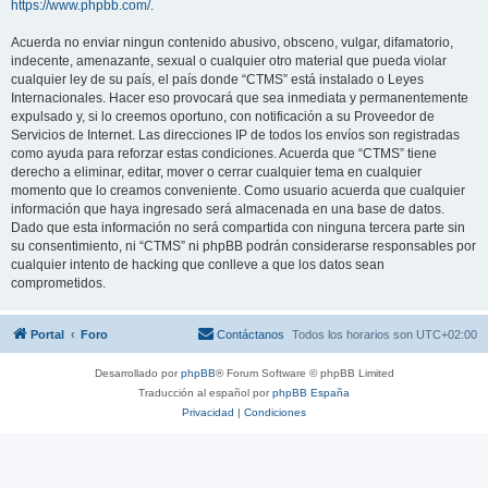
https://www.phpbb.com/
.
Acuerda no enviar ningun contenido abusivo, obsceno, vulgar, difamatorio,
indecente, amenazante, sexual o cualquier otro material que pueda violar
cualquier ley de su país, el país donde “CTMS” está instalado o Leyes
Internacionales. Hacer eso provocará que sea inmediata y permanentemente
expulsado y, si lo creemos oportuno, con notificación a su Proveedor de
Servicios de Internet. Las direcciones IP de todos los envíos son registradas
como ayuda para reforzar estas condiciones. Acuerda que “CTMS” tiene
derecho a eliminar, editar, mover o cerrar cualquier tema en cualquier
momento que lo creamos conveniente. Como usuario acuerda que cualquier
información que haya ingresado será almacenada en una base de datos.
Dado que esta información no será compartida con ninguna tercera parte sin
su consentimiento, ni “CTMS” ni phpBB podrán considerarse responsables por
cualquier intento de hacking que conlleve a que los datos sean
comprometidos.
Portal
Foro
Contáctanos
Todos los horarios son
UTC+02:00
Desarrollado por
phpBB
® Forum Software © phpBB Limited
Traducción al español por
phpBB España
Privacidad
|
Condiciones