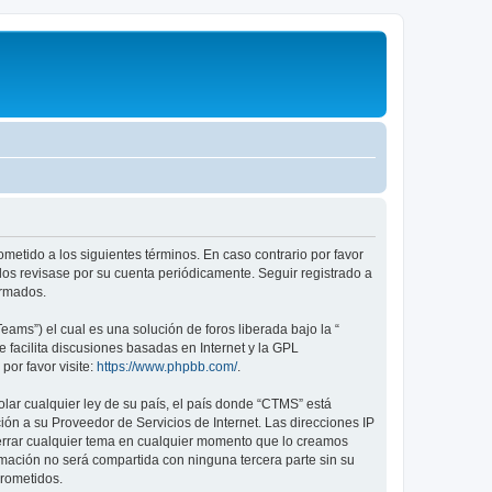
metido a los siguientes términos. En caso contrario por favor
os revisase por su cuenta periódicamente. Seguir registrado a
ormados.
ams”) el cual es una solución de foros liberada bajo la “
 facilita discusiones basadas en Internet y la GPL
or favor visite:
https://www.phpbb.com/
.
lar cualquier ley de su país, el país donde “CTMS” está
ón a su Proveedor de Servicios de Internet. Las direcciones IP
cerrar cualquier tema en cualquier momento que lo creamos
ación no será compartida con ninguna tercera parte sin su
prometidos.