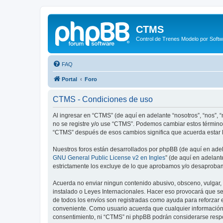
CTMS
Control de Trenes Modelo por Soft
FAQ
Portal
Foro
CTMS - Condiciones de uso
Al ingresar en “CTMS” (de aquí en adelante “nosotros”, “nos”, 
no se registre y/o use “CTMS”. Podemos cambiar estos términos
“CTMS” después de esos cambios significa que acuerda estar l
Nuestros foros están desarrollados por phpBB (de aquí en adela
GNU General Public License v2 en Ingles
” (de aquí en adelan
estrictamente los excluye de lo que aprobamos y/o desaprobam
Acuerda no enviar ningun contenido abusivo, obsceno, vulgar, d
instalado o Leyes Internacionales. Hacer eso provocará que se
de todos los envíos son registradas como ayuda para reforzar 
conveniente. Como usuario acuerda que cualquier información
consentimiento, ni “CTMS” ni phpBB podrán considerarse respo