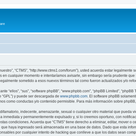
ware
“nuestro”, “CTMS”, “http://www.ctms1.com/forum”), usted acuerda estar legalmente so
 en cualquier momento e intentaríamos avisarle, sin embargo sería prudente que l
egalmente sometido a esos nuevos términos tal como fueron actualizados y/o ref
nte “ellos”, “sus”, “software phpBB”, “www.phpbb.com”, “phpBB Limited”, “phpBB Te
te “GPL”) y puede ser descargada de
www.phpbb.com
. El software phpBB solamente
os como conductas y/o contenido permisible. Para más información sobre phpBB, p
ifamatorio, indecente, amenazante, sexual o cualquier otro material que pueda vio
a inmediata y permanentemente expulsado y, si lo creemos oportuno, con notificaci
estas condiciones. Acuerda que “CTMS” tiene derecho a eliminar, editar, mover o 
 que haya ingresado será almacenada en una base de datos. Dado que esta inform
nsables por cualquier intento de hacking que conlleve a que los datos sean com