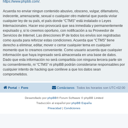
https://www.phpbb.com/
.
Acuerda no enviar ningun contenido abusivo, obsceno, vulgar, difamatorio,
indecente, amenazante, sexual o cualquier otro material que pueda violar
cualquier ley de su país, el país donde “CTMS” está instalado o Leyes
Internacionales. Hacer eso provocará que sea inmediata y permanentemente
expulsado y, si lo creemos oportuno, con notificación a su Proveedor de
Servicios de Internet. Las direcciones IP de todos los envíos son registradas
como ayuda para reforzar estas condiciones. Acuerda que “CTMS” tiene
derecho a eliminar, editar, mover o cerrar cualquier tema en cualquier
momento que lo creamos conveniente. Como usuario acuerda que cualquier
información que haya ingresado será almacenada en una base de datos.
Dado que esta información no será compartida con ninguna tercera parte sin
su consentimiento, ni “CTMS” ni phpBB podrán considerarse responsables por
cualquier intento de hacking que conlleve a que los datos sean
comprometidos.
Portal
Foro
Contáctanos
Todos los horarios son
UTC+02:00
Desarrollado por
phpBB
® Forum Software © phpBB Limited
Traducción al español por
phpBB España
Privacidad
|
Condiciones