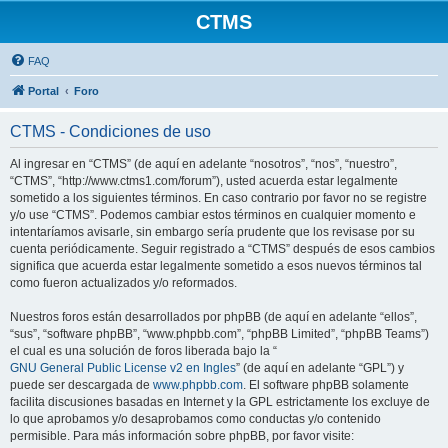
CTMS
FAQ
Portal
Foro
CTMS - Condiciones de uso
Al ingresar en “CTMS” (de aquí en adelante “nosotros”, “nos”, “nuestro”,
“CTMS”, “http://www.ctms1.com/forum”), usted acuerda estar legalmente
sometido a los siguientes términos. En caso contrario por favor no se registre
y/o use “CTMS”. Podemos cambiar estos términos en cualquier momento e
intentaríamos avisarle, sin embargo sería prudente que los revisase por su
cuenta periódicamente. Seguir registrado a “CTMS” después de esos cambios
significa que acuerda estar legalmente sometido a esos nuevos términos tal
como fueron actualizados y/o reformados.
Nuestros foros están desarrollados por phpBB (de aquí en adelante “ellos”,
“sus”, “software phpBB”, “www.phpbb.com”, “phpBB Limited”, “phpBB Teams”)
el cual es una solución de foros liberada bajo la “
GNU General Public License v2 en Ingles
” (de aquí en adelante “GPL”) y
puede ser descargada de
www.phpbb.com
. El software phpBB solamente
facilita discusiones basadas en Internet y la GPL estrictamente los excluye de
lo que aprobamos y/o desaprobamos como conductas y/o contenido
permisible. Para más información sobre phpBB, por favor visite: