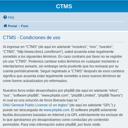
CTMS
FAQ
Portal
Foro
CTMS - Condiciones de uso
Al ingresar en “CTMS” (de aquí en adelante “nosotros”, “nos”, “nuestro”,
“CTMS”, “http://www.ctms1.com/forum”), usted acuerda estar legalmente
sometido a los siguientes términos. En caso contrario por favor no se registre
y/o use “CTMS”. Podemos cambiar estos términos en cualquier momento e
intentaríamos avisarle, sin embargo sería prudente que los revisase por su
cuenta periódicamente. Seguir registrado a “CTMS” después de esos cambios
significa que acuerda estar legalmente sometido a esos nuevos términos tal
como fueron actualizados y/o reformados.
Nuestros foros están desarrollados por phpBB (de aquí en adelante “ellos”,
“sus”, “software phpBB”, “www.phpbb.com”, “phpBB Limited”, “phpBB Teams”)
el cual es una solución de foros liberada bajo la “
GNU General Public License v2 en Ingles
” (de aquí en adelante “GPL”) y
puede ser descargada de
www.phpbb.com
. El software phpBB solamente
facilita discusiones basadas en Internet y la GPL estrictamente los excluye de
lo que aprobamos y/o desaprobamos como conductas y/o contenido
permisible. Para más información sobre phpBB, por favor visite: