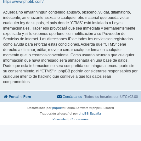
https://www.phpbb.com/
.
Acuerda no enviar ningun contenido abusivo, obsceno, vulgar, difamatorio,
indecente, amenazante, sexual o cualquier otro material que pueda violar
cualquier ley de su país, el país donde “CTMS” está instalado o Leyes
Internacionales. Hacer eso provocará que sea inmediata y permanentemente
expulsado y, si lo creemos oportuno, con notificación a su Proveedor de
Servicios de Internet. Las direcciones IP de todos los envíos son registradas
como ayuda para reforzar estas condiciones. Acuerda que “CTMS” tiene
derecho a eliminar, editar, mover o cerrar cualquier tema en cualquier
momento que lo creamos conveniente. Como usuario acuerda que cualquier
información que haya ingresado será almacenada en una base de datos.
Dado que esta información no será compartida con ninguna tercera parte sin
su consentimiento, ni “CTMS” ni phpBB podrán considerarse responsables por
cualquier intento de hacking que conlleve a que los datos sean
comprometidos.
Portal
Foro
Contáctanos
Todos los horarios son
UTC+02:00
Desarrollado por
phpBB
® Forum Software © phpBB Limited
Traducción al español por
phpBB España
Privacidad
|
Condiciones