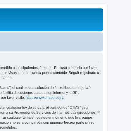
metido a los siguientes términos. En caso contrario por favor
os revisase por su cuenta periódicamente. Seguir registrado a
ormados.
ams”) el cual es una solución de foros liberada bajo la “
 facilita discusiones basadas en Internet y la GPL
or favor visite:
https://www.phpbb.com/
.
lar cualquier ley de su país, el país donde “CTMS” está
ón a su Proveedor de Servicios de Internet. Las direcciones IP
cerrar cualquier tema en cualquier momento que lo creamos
ación no será compartida con ninguna tercera parte sin su
prometidos.