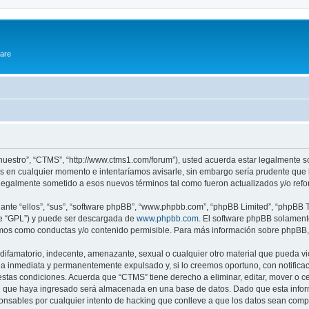
ware
“nuestro”, “CTMS”, “http://www.ctms1.com/forum”), usted acuerda estar legalmente so
 en cualquier momento e intentaríamos avisarle, sin embargo sería prudente que l
egalmente sometido a esos nuevos términos tal como fueron actualizados y/o ref
nte “ellos”, “sus”, “software phpBB”, “www.phpbb.com”, “phpBB Limited”, “phpBB Te
te “GPL”) y puede ser descargada de
www.phpbb.com
. El software phpBB solamente
os como conductas y/o contenido permisible. Para más información sobre phpBB, p
ifamatorio, indecente, amenazante, sexual o cualquier otro material que pueda vio
a inmediata y permanentemente expulsado y, si lo creemos oportuno, con notificaci
estas condiciones. Acuerda que “CTMS” tiene derecho a eliminar, editar, mover o 
 que haya ingresado será almacenada en una base de datos. Dado que esta inform
nsables por cualquier intento de hacking que conlleve a que los datos sean com