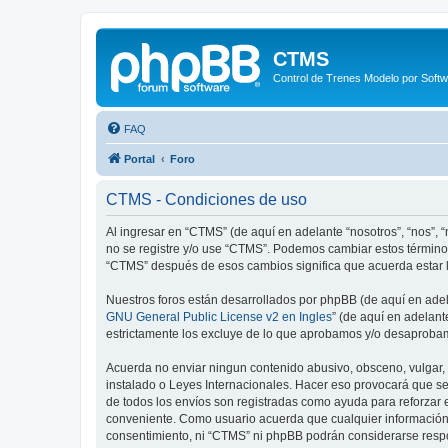
CTMS
Control de Trenes Modelo por Soft
FAQ
Portal
Foro
CTMS - Condiciones de uso
Al ingresar en “CTMS” (de aquí en adelante “nosotros”, “nos”, 
no se registre y/o use “CTMS”. Podemos cambiar estos términos
“CTMS” después de esos cambios significa que acuerda estar l
Nuestros foros están desarrollados por phpBB (de aquí en adela
GNU General Public License v2 en Ingles
” (de aquí en adelan
estrictamente los excluye de lo que aprobamos y/o desaprobam
Acuerda no enviar ningun contenido abusivo, obsceno, vulgar, d
instalado o Leyes Internacionales. Hacer eso provocará que se
de todos los envíos son registradas como ayuda para reforzar 
conveniente. Como usuario acuerda que cualquier información
consentimiento, ni “CTMS” ni phpBB podrán considerarse respo