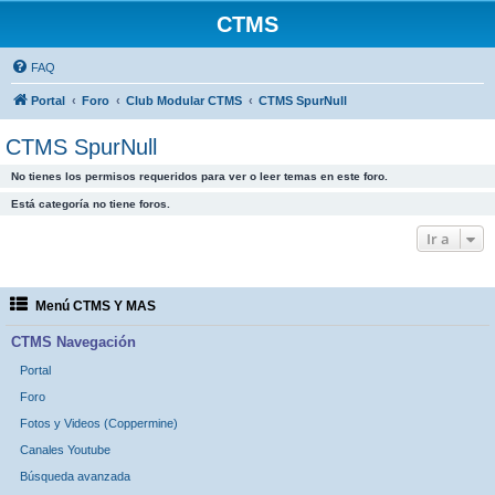
CTMS
FAQ
Portal
Foro
Club Modular CTMS
CTMS SpurNull
CTMS SpurNull
No tienes los permisos requeridos para ver o leer temas en este foro.
Está categoría no tiene foros.
Ir a
Menú CTMS Y MAS
CTMS Navegación
Portal
Foro
Fotos y Videos (Coppermine)
Canales Youtube
Búsqueda avanzada