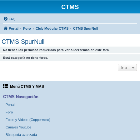
CTMS
FAQ
Portal
Foro
Club Modular CTMS
CTMS SpurNull
CTMS SpurNull
No tienes los permisos requeridos para ver o leer temas en este foro.
Está categoría no tiene foros.
Ir a
Menú CTMS Y MAS
CTMS Navegación
Portal
Foro
Fotos y Videos (Coppermine)
Canales Youtube
Búsqueda avanzada