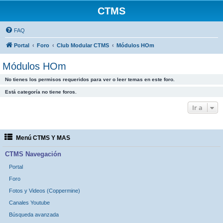
CTMS
FAQ
Portal
Foro
Club Modular CTMS
Módulos HOm
Módulos HOm
No tienes los permisos requeridos para ver o leer temas en este foro.
Está categoría no tiene foros.
Ir a
Menú CTMS Y MAS
CTMS Navegación
Portal
Foro
Fotos y Videos (Coppermine)
Canales Youtube
Búsqueda avanzada