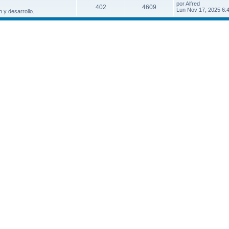
por
Alfred
402
4609
Lun Nov 17, 2025 6:
 y desarrollo.