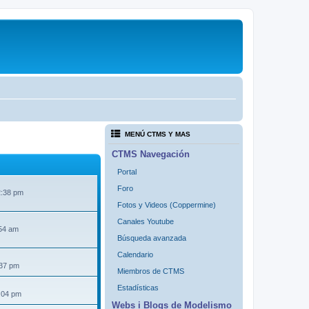
MENÚ CTMS Y MAS
CTMS Navegación
Portal
Foro
2:38 pm
Fotos y Videos (Coppermine)
Canales Youtube
54 am
Búsqueda avanzada
Calendario
:37 pm
Miembros de CTMS
Estadísticas
:04 pm
Webs i Blogs de Modelismo