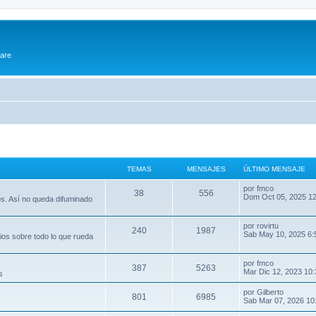
ware
TEMAS
MENSAJES
ÚLTIMO MENSAJE
por
fmco
38
556
Dom Oct 05, 2025 1
os. Así no queda difuminado
por
rovirtu
240
1987
Sab May 10, 2025 6:
ios sobre todo lo que rueda
por
fmco
387
5263
Mar Dic 12, 2023 10
s
por
Gilberto
801
6985
Sab Mar 07, 2026 10