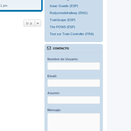
41 pm
Isaac Guadix (ESP)
Rudysmodelrailway (ENG)
TrainScape (ESP)
Ir a
The POWS (ESP)
Tout sur Train Controller (FRA)
CONTACTO
Nombre de Usuario:
Email:
Asunto:
Mensaje: