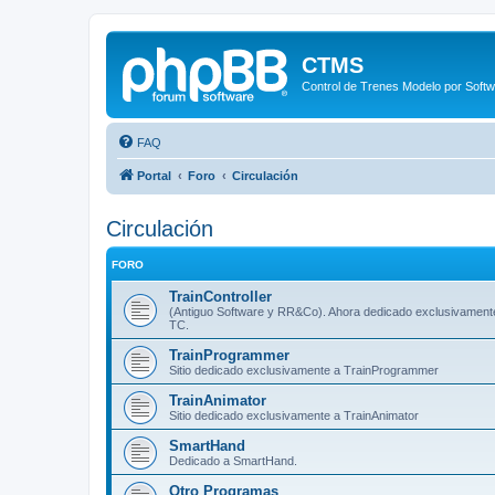
CTMS
Control de Trenes Modelo por Soft
FAQ
Portal
Foro
Circulación
Circulación
FORO
TrainController
(Antiguo Software y RR&Co). Ahora dedicado exclusivament
TC.
TrainProgrammer
Sitio dedicado exclusivamente a TrainProgrammer
TrainAnimator
Sitio dedicado exclusivamente a TrainAnimator
SmartHand
Dedicado a SmartHand.
Otro Programas