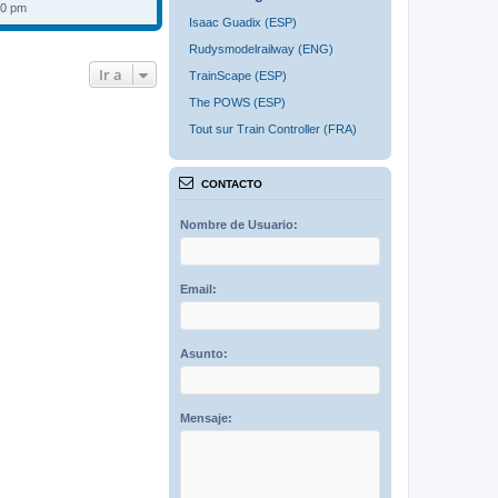
40 pm
Isaac Guadix (ESP)
Rudysmodelrailway (ENG)
Ir a
TrainScape (ESP)
The POWS (ESP)
Tout sur Train Controller (FRA)
CONTACTO
Nombre de Usuario:
Email:
Asunto:
Mensaje: