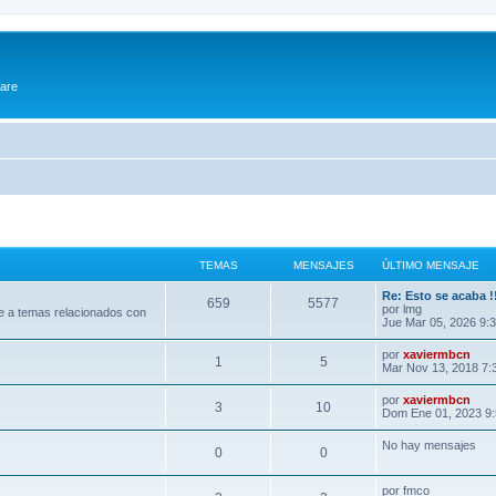
ware
TEMAS
MENSAJES
ÚLTIMO MENSAJE
Re: Esto se acaba !
659
5577
por
lmg
e a temas relacionados con
Jue Mar 05, 2026 9:
por
xaviermbcn
1
5
Mar Nov 13, 2018 7:
por
xaviermbcn
3
10
Dom Ene 01, 2023 9
No hay mensajes
0
0
por
fmco