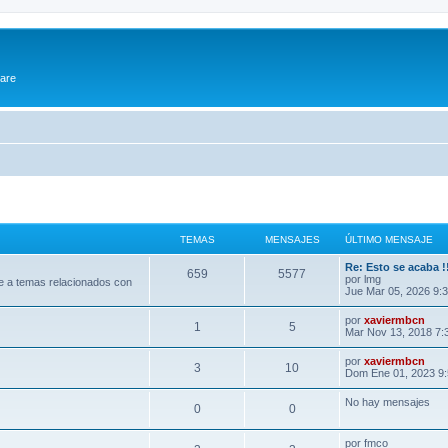
ware
TEMAS
MENSAJES
ÚLTIMO MENSAJE
Re: Esto se acaba !
659
5577
por
lmg
e a temas relacionados con
Jue Mar 05, 2026 9:
por
xaviermbcn
1
5
Mar Nov 13, 2018 7:
por
xaviermbcn
3
10
Dom Ene 01, 2023 9
No hay mensajes
0
0
por
fmco