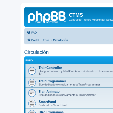
CTMS
Control de Trenes Modelo por Soft
FAQ
Portal
Foro
Circulación
Circulación
FORO
TrainController
(Antiguo Software y RR&Co). Ahora dedicado exclusivament
TC.
TrainProgrammer
Sitio dedicado exclusivamente a TrainProgrammer
TrainAnimator
Sitio dedicado exclusivamente a TrainAnimator
SmartHand
Dedicado a SmartHand.
Otro Programas