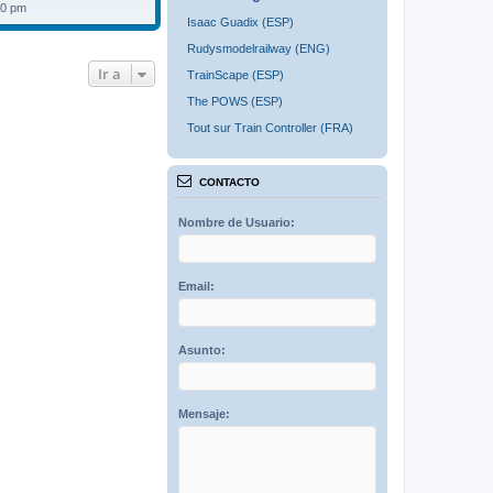
40 pm
Isaac Guadix (ESP)
Rudysmodelrailway (ENG)
Ir a
TrainScape (ESP)
The POWS (ESP)
Tout sur Train Controller (FRA)
CONTACTO
Nombre de Usuario:
Email:
Asunto:
Mensaje: