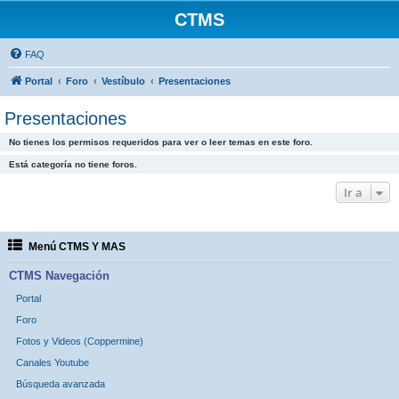
CTMS
FAQ
Portal
Foro
Vestíbulo
Presentaciones
Presentaciones
No tienes los permisos requeridos para ver o leer temas en este foro.
Está categoría no tiene foros.
Ir a
Menú CTMS Y MAS
CTMS Navegación
Portal
Foro
Fotos y Videos (Coppermine)
Canales Youtube
Búsqueda avanzada