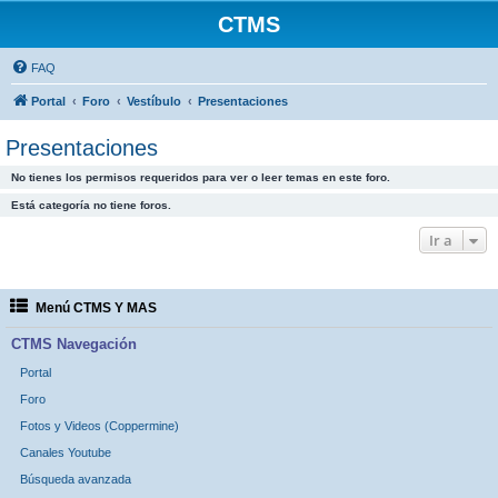
CTMS
FAQ
Portal
Foro
Vestíbulo
Presentaciones
Presentaciones
No tienes los permisos requeridos para ver o leer temas en este foro.
Está categoría no tiene foros.
Ir a
Menú CTMS Y MAS
CTMS Navegación
Portal
Foro
Fotos y Videos (Coppermine)
Canales Youtube
Búsqueda avanzada