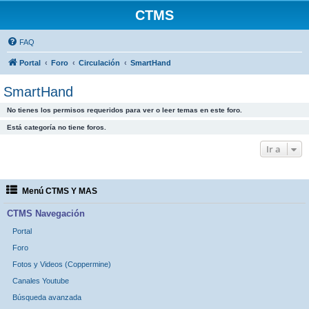
CTMS
FAQ
Portal
Foro
Circulación
SmartHand
SmartHand
No tienes los permisos requeridos para ver o leer temas en este foro.
Está categoría no tiene foros.
Ir a
Menú CTMS Y MAS
CTMS Navegación
Portal
Foro
Fotos y Videos (Coppermine)
Canales Youtube
Búsqueda avanzada