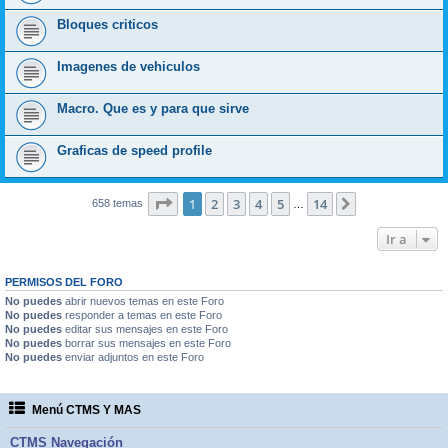
Bloques criticos
Imagenes de vehiculos
Macro. Que es y para que sirve
Graficas de speed profile
Página
1
de
14
1
2
3
4
5
14
Siguiente
658 temas
…
Ir a
PERMISOS DEL FORO
No puedes
abrir nuevos temas en este Foro
No puedes
responder a temas en este Foro
No puedes
editar sus mensajes en este Foro
No puedes
borrar sus mensajes en este Foro
No puedes
enviar adjuntos en este Foro
Menú CTMS Y MAS
CTMS Navegación