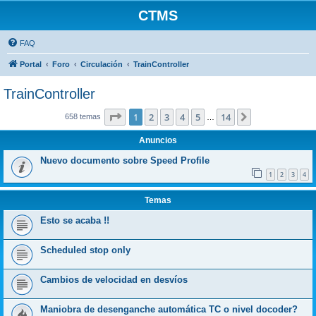
CTMS
FAQ
Portal
Foro
Circulación
TrainController
TrainController
Página
1
de
14
1
2
3
4
5
14
Siguiente
658 temas
…
Anuncios
Nuevo documento sobre Speed Profile
1
2
3
4
Temas
Esto se acaba !!
Scheduled stop only
Cambios de velocidad en desvíos
Maniobra de desenganche automática TC o nivel docoder?