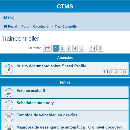
CTMS
FAQ
Portal
Foro
Circulación
TrainController
TrainController
Página
1
de
14
1
2
3
4
5
14
Siguiente
658 temas
…
Anuncios
Nuevo documento sobre Speed Profile
1
2
3
4
Temas
Esto se acaba !!
Scheduled stop only
Cambios de velocidad en desvíos
Maniobra de desenganche automática TC o nivel docoder?