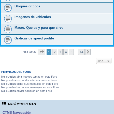
Bloques criticos
Imagenes de vehiculos
Macro. Que es y para que sirve
Graficas de speed profile
Página
1
de
14
1
2
3
4
5
14
Siguiente
658 temas
…
Ir a
PERMISOS DEL FORO
No puedes
abrir nuevos temas en este Foro
No puedes
responder a temas en este Foro
No puedes
editar sus mensajes en este Foro
No puedes
borrar sus mensajes en este Foro
No puedes
enviar adjuntos en este Foro
Menú CTMS Y MAS
CTMS Navegación