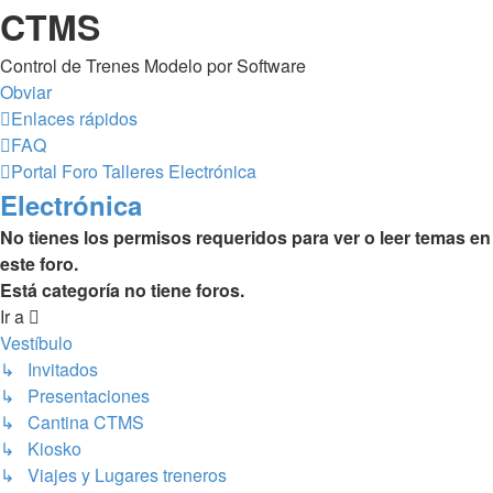
CTMS
Control de Trenes Modelo por Software
Obviar
Enlaces rápidos
FAQ
Portal
Foro
Talleres
Electrónica
Electrónica
No tienes los permisos requeridos para ver o leer temas en
este foro.
Está categoría no tiene foros.
Ir a
Vestíbulo
↳ Invitados
↳ Presentaciones
↳ Cantina CTMS
↳ Kiosko
↳ Viajes y Lugares treneros