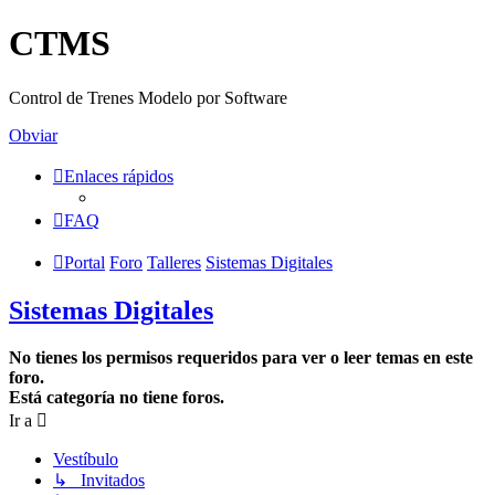
CTMS
Control de Trenes Modelo por Software
Obviar
Enlaces rápidos
FAQ
Portal
Foro
Talleres
Sistemas Digitales
Sistemas Digitales
No tienes los permisos requeridos para ver o leer temas en este
foro.
Está categoría no tiene foros.
Ir a
Vestíbulo
↳ Invitados