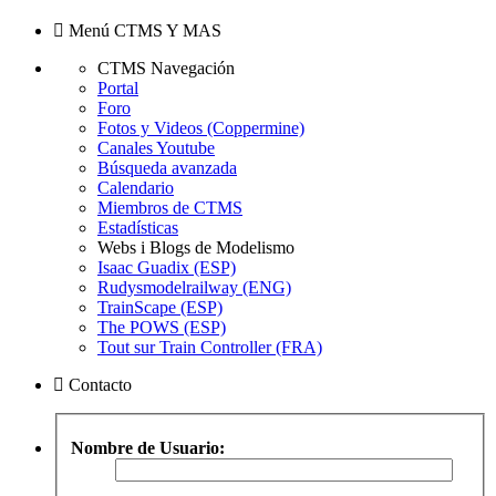
Menú CTMS Y MAS
CTMS Navegación
Portal
Foro
Fotos y Videos (Coppermine)
Canales Youtube
Búsqueda avanzada
Calendario
Miembros de CTMS
Estadísticas
Webs i Blogs de Modelismo
Isaac Guadix (ESP)
Rudysmodelrailway (ENG)
TrainScape (ESP)
The POWS (ESP)
Tout sur Train Controller (FRA)
Contacto
Nombre de Usuario: