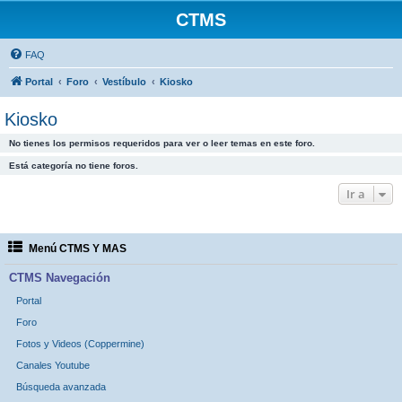
CTMS
FAQ
Portal
Foro
Vestíbulo
Kiosko
Kiosko
No tienes los permisos requeridos para ver o leer temas en este foro.
Está categoría no tiene foros.
Ir a
Menú CTMS Y MAS
CTMS Navegación
Portal
Foro
Fotos y Videos (Coppermine)
Canales Youtube
Búsqueda avanzada