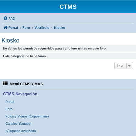
CTMS
FAQ
Portal
Foro
Vestíbulo
Kiosko
Kiosko
No tienes los permisos requeridos para ver o leer temas en este foro.
Está categoría no tiene foros.
Ir a
Menú CTMS Y MAS
CTMS Navegación
Portal
Foro
Fotos y Videos (Coppermine)
Canales Youtube
Búsqueda avanzada