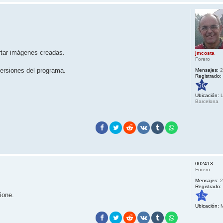
rtar imágenes creadas.
jmcosta
Forero
ersiones del programa.
Mensajes:
2
Registrado:
56
Ubicación:
L
Barcelona
002413
Forero
Mensajes:
2
Registrado:
ione.
15
Ubicación:
M