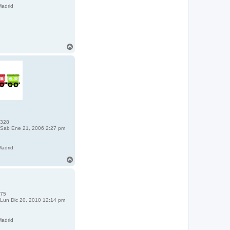
adrid
A
r
r
i
b
a
328
Sab Ene 21, 2006 2:27 pm
adrid
A
r
r
i
b
75
a
Lun Dic 20, 2010 12:14 pm
adrid