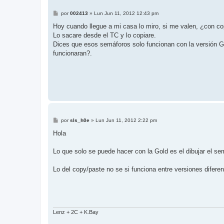
M
por
002413
»
Lun Jun 11, 2012 12:43 pm
e
n
Hoy cuando llegue a mi casa lo miro, si me valen, ¿con cop
s
Lo sacare desde el TC y lo copiare.
a
j
Dices que esos semáforos solo funcionan con la versión Gol
e
funcionaran?.
M
por
sls_h0e
»
Lun Jun 11, 2012 2:22 pm
e
n
Hola
s
a
j
Lo que solo se puede hacer con la Gold es el dibujar el se
e
Lo del copy/paste no se si funciona entre versiones diferen
Lenz + 2C + K.Bay