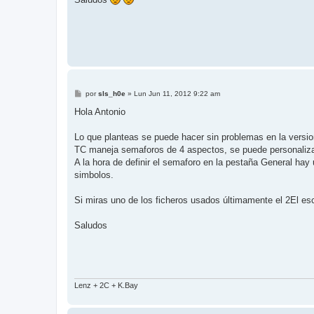
M
por
sls_h0e
»
Lun Jun 11, 2012 9:22 am
e
n
Hola Antonio
s
a
j
Lo que planteas se puede hacer sin problemas en la versio
e
TC maneja semaforos de 4 aspectos, se puede personalizar
A la hora de definir el semaforo en la pestaña General hay
simbolos.
Si miras uno de los ficheros usados últimamente el 2El es
Saludos
Lenz + 2C + K.Bay