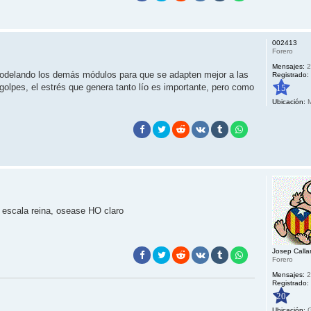
002413
Forero
Mensajes:
2
modelando los demás módulos para que se adapten mejor a las
Registrado:
 golpes, el estrés que genera tanto lío es importante, pero como
15
Ubicación:
M
 escala reina, osease HO claro
Josep Callar
Forero
Mensajes:
2
Registrado:
20
Ubicación:
G