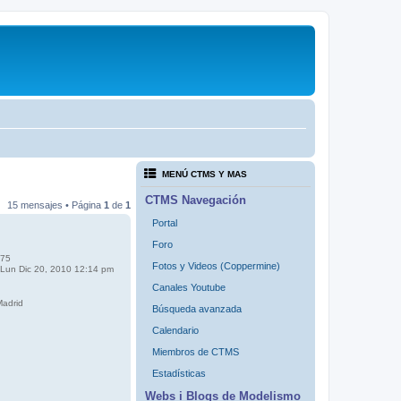
MENÚ CTMS Y MAS
CTMS Navegación
15 mensajes • Página
1
de
1
Portal
Foro
75
Fotos y Videos (Coppermine)
Lun Dic 20, 2010 12:14 pm
Canales Youtube
adrid
Búsqueda avanzada
Calendario
Miembros de CTMS
Estadísticas
Webs i Blogs de Modelismo