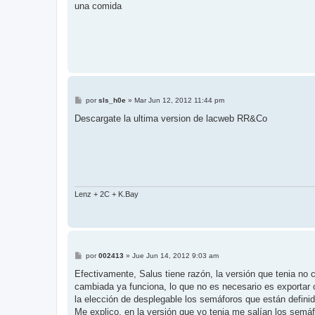
j
una comida
e
M
por
sls_h0e
»
Mar Jun 12, 2012 11:44 pm
e
n
Descargate la ultima version de lacweb RR&Co
s
a
j
e
Lenz + 2C + K.Bay
M
por
002413
»
Jue Jun 14, 2012 9:03 am
e
n
Efectivamente, Salus tiene razón, la versión que tenia no 
s
cambiada ya funciona, lo que no es necesario es exportar 
a
j
la elección de desplegable los semáforos que están defini
e
Me explico, en la versión que yo tenia me salían los semá