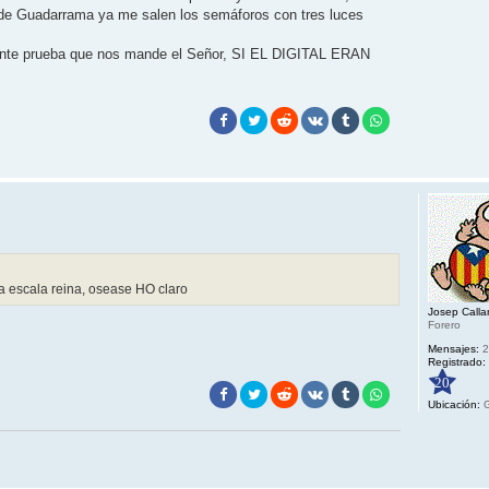
o de Guadarrama ya me salen los semáforos con tres luces
guiente prueba que nos mande el Señor, SI EL DIGITAL ERAN
a escala reina, osease HO claro
Josep Callar
Forero
Mensajes:
2
Registrado:
20
Ubicación:
G