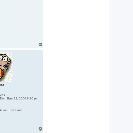
A
r
r
i
b
a
isa
254
Dom Ene 22, 2006 8:30 pm
avà - Barcelona
A
r