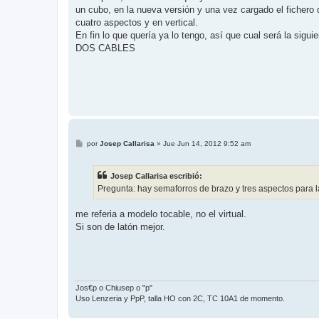
un cubo, en la nueva versión y una vez cargado el ficher
cuatro aspectos y en vertical.
En fin lo que quería ya lo tengo, así que cual será la si
DOS CABLES
M
por
Josep Callarisa
»
Jue Jun 14, 2012 9:52 am
e
n
s
Josep Callarisa escribió:
a
j
Pregunta: hay semaforros de brazo y tres aspectos para l
e
me referia a modelo tocable, no el virtual.
Si son de latón mejor.
Jos€p o Chiusep o "p"
Uso Lenzeria y PpP, talla HO con 2C, TC 10A1 de momento.