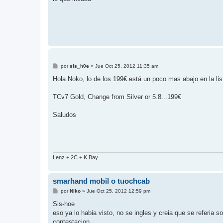
M
por
sls_h0e
»
Jue Oct 25, 2012 11:35 am
e
n
Hola Noko, lo de los 199€ está un poco mas abajo en la lis
s
a
j
TCv7 Gold, Change from Silver or 5.8...199€
e
Saludos
Lenz + 2C + K.Bay
smarhand mobil o tuochcab
M
por
Niko
»
Jue Oct 25, 2012 12:59 pm
e
n
Sis-hoe
s
eso ya lo habia visto, no se ingles y creia que se referia 
a
j
contestacion.