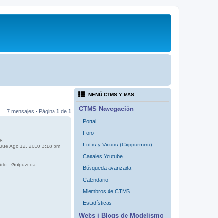
MENÚ CTMS Y MAS
CTMS Navegación
7 mensajes • Página
1
de
1
Portal
Foro
8
Fotos y Videos (Coppermine)
Jue Ago 12, 2010 3:18 pm
Canales Youtube
rio - Guipuzcoa
Búsqueda avanzada
Calendario
Miembros de CTMS
Estadísticas
Webs i Blogs de Modelismo