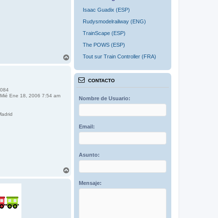
Isaac Guadix (ESP)
Rudysmodelrailway (ENG)
TrainScape (ESP)
The POWS (ESP)
A
Tout sur Train Controller (FRA)
r
r
i
CONTACTO
b
084
a
Mié Ene 18, 2006 7:54 am
Nombre de Usuario:
adrid
Email:
Asunto:
A
r
r
Mensaje:
i
b
a