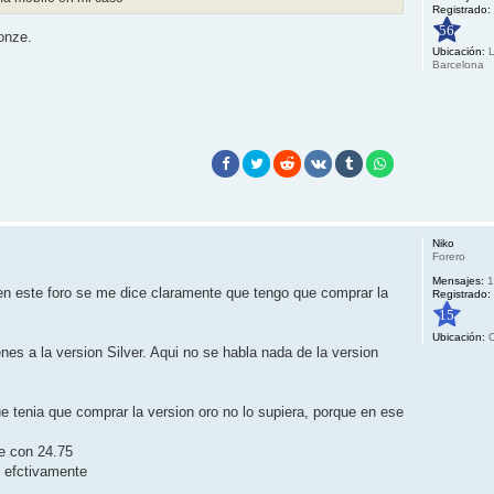
Registrado:
56
onze.
Ubicación:
L
Barcelona
Niko
Forero
Mensajes:
1
 en este foro se me dice claramente que tengo que comprar la
Registrado:
15
Ubicación:
O
enes a la version Silver. Aqui no se habla nada de la version
e tenia que comprar la version oro no lo supiera, porque en ese
e con 24.75
 efctivamente