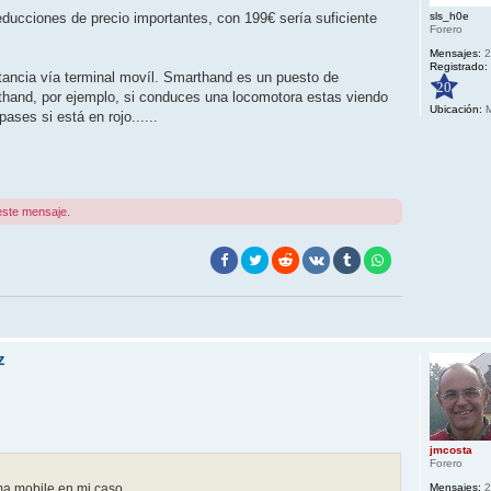
ducciones de precio importantes, con 199€ sería suficiente
sls_h0e
Forero
Mensajes:
2
Registrado:
ancia vía terminal movíl. Smarthand es un puesto de
20
thand, por ejemplo, si conduces una locomotora estas viendo
Ubicación:
M
ases si está en rojo......
este mensaje.
z
jmcosta
Forero
ma mobile en mi caso
Mensajes:
2