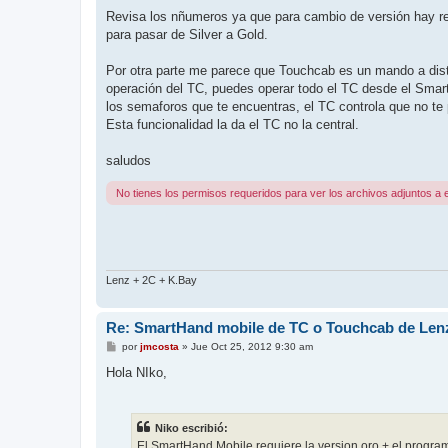
a
j
Revisa los nñumeros ya que para cambio de versión hay re
e
para pasar de Silver a Gold.
Por otra parte me parece que Touchcab es un mando a dist
operación del TC, puedes operar todo el TC desde el Smar
los semaforos que te encuentras, el TC controla que no te p
Esta funcionalidad la da el TC no la central.
saludos
No tienes los permisos requeridos para ver los archivos adjuntos a 
Lenz + 2C + K.Bay
Re: SmartHand mobile de TC o Touchcab de Len
M
por
jmcosta
»
Jue Oct 25, 2012 9:30 am
e
n
Hola NIko,
s
a
j
e
Niko escribió:
El SmartHand Mobile requiere la version oro + el progra