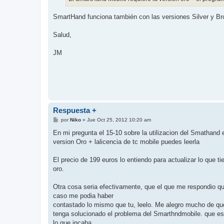
SmartHand funciona también con las versiones Silver y Br
Salud,
JM
Respuesta +
M
por
Niko
»
Jue Oct 25, 2012 10:20 am
e
n
En mi pregunta el 15-10 sobre la utilizacion del Smathand
s
version Oro + lalicencia de tc mobile puedes leerla
a
j
e
El precio de 199 euros lo entiendo para actualizar lo que ti
oro.
Otra cosa seria efectivamente, que el que me respondio qu
caso me podia haber
contastado lo mismo que tu, leelo. Me alegro mucho de qu
tenga solucionado el problema del Smarthndmobile. que es
lo que incaba