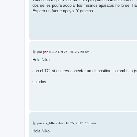
dos se les podra acoplar los mismos aparatos no lo se. Ha
Espero un fuerte apoyo. Y gracias
M
por
gon
»
Jue Oct 25, 2012 7:56 am
e
n
Hola Niko:
s
a
j
con el TC, si quieres conectar un dispositivo inalambrico (
e
saludos
M
por
sls_h0e
»
Jue Oct 25, 2012 7:56 am
e
n
Hola Niko
s