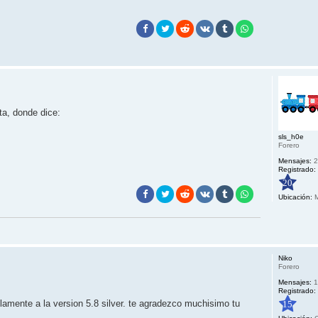
ta, donde dice:
sls_h0e
Forero
Mensajes:
2
Registrado:
20
Ubicación:
M
Niko
Forero
Mensajes:
1
Registrado:
solamente a la version 5.8 silver. te agradezco muchisimo tu
15