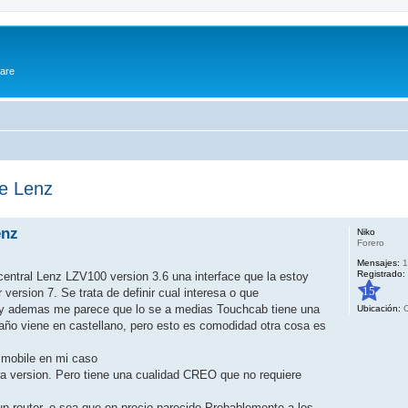
ware
e Lenz
enz
Niko
Forero
Mensajes:
1
Registrado:
ntral Lenz LZV100 version 3.6 una interface que la estoy
15
ersion 7. Se trata de definir cual interesa o que
o y ademas me parece que lo se a medias Touchcab tiene una
Ubicación:
O
 año viene en castellano, pero esto es comodidad otra cosa es
 mobile en mi caso
ra version. Pero tiene una cualidad CREO que no requiere
n router, o sea que en precio parecido Probablemente a los