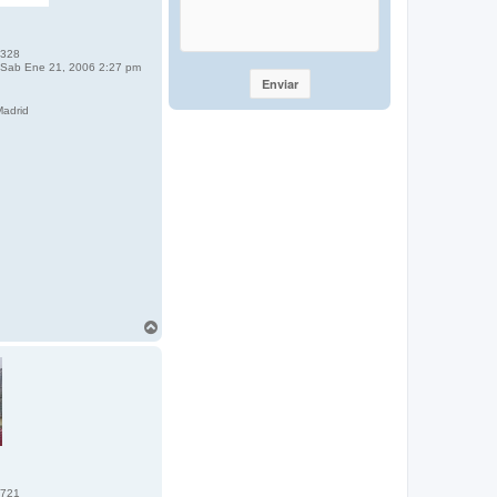
328
Sab Ene 21, 2006 2:27 pm
adrid
A
r
r
i
b
a
721