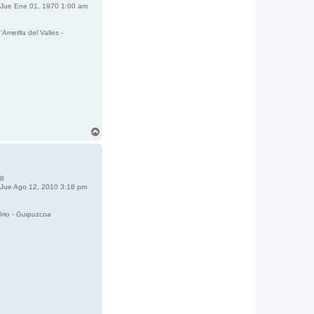
Jue Ene 01, 1970 1:00 am
'Ametlla del Valles -
A
r
r
i
b
8
a
Jue Ago 12, 2010 3:18 pm
rio - Guipuzcoa