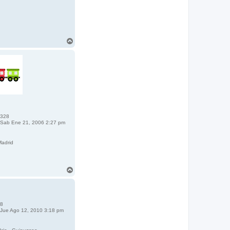
A
r
r
i
b
a
328
Sab Ene 21, 2006 2:27 pm
adrid
A
r
r
i
b
8
a
Jue Ago 12, 2010 3:18 pm