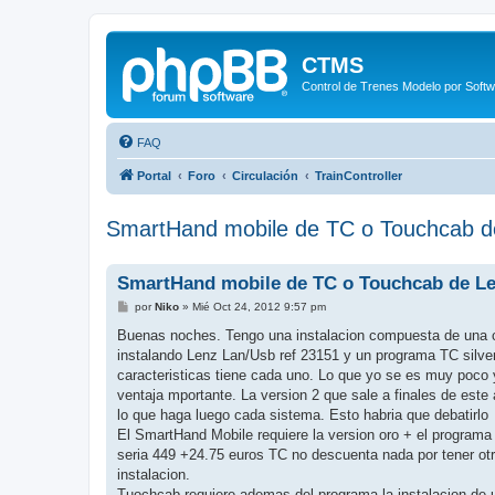
CTMS
Control de Trenes Modelo por Soft
FAQ
Portal
Foro
Circulación
TrainController
SmartHand mobile de TC o Touchcab d
SmartHand mobile de TC o Touchcab de L
M
por
Niko
»
Mié Oct 24, 2012 9:57 pm
e
n
Buenas noches. Tengo una instalacion compuesta de una ce
s
instalando Lenz Lan/Usb ref 23151 y un programa TC silver v
a
j
caracteristicas tiene cada uno. Lo que yo se es muy poc
e
ventaja mportante. La version 2 que sale a finales de este
lo que haga luego cada sistema. Esto habria que debatirlo
El SmartHand Mobile requiere la version oro + el programa
seria 449 +24.75 euros TC no descuenta nada por tener ot
instalacion.
Tuochcab requiere ademas del programa la instalacion de u