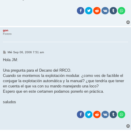
gon
Forero
M
Mié Sep 06, 2006 7:51 am
e
n
Hola JM:
s
a
j
Una pregunta para el Decano del RRCO.
e
Cuando se montemos la explotación modular. ¿como ves de factible el
conjugar la explotación automática y la manual? ¿que tendría que tener
en cuenta el que va con su mando manejando una loco?
Espero que en este certamen podamos ponerlo en práctica.
saludos