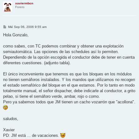
xaviermbcn
Forero
M
Mié Sep 06, 2006 9:55 am
e
n
Hola Gonzalo,
s
a
j
como sabes, con TC podemos combinar y obtener una explotación
e
semiautomática. Las opciones de las schedules así lo permiten.
Dependiendo de la opción escogida el conductor debe de tener en cuenta
diferentes cuestiones. (adjunto tabla).
El único inconveniente que tenemos es que los bloques en los módulos
no tienen semáforos instalados. Y los mandos que utilizamos no recogen
el estado semafórico del bloque en el que estamos. Por lo tanto en modo
totalmente manual, el señor dispacher, debe indicarle al conductor, a grito
pelao, si tiene el semáforo verde, ambar, rojo o como.
Pero ya sabemos todos que JM tienen un cacho vozarrón que "acollona".
saludos,
Xavier
PD: JM está ... de vacaciones.