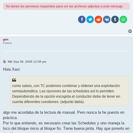
No tienes los permisos requeridos para ver los archivos adjuntos a este mensaje.
gon
Forero
M
Mié Sep 06, 2006 12:08 pm
e
n
Hola Xavi:
s
a
j
e
como sabes, con TC podemos combinar y obtener una explotación
semiautomática. Las opciones de las schedules así lo permiten.
Dependiendo de la opción escogida el conductor debe de tener en
cuenta diferentes cuestiones. (adjunto tabla).
algo me acordaba de la lectura de manual. Pero nunca la he puesto en
práctica.
Por lo que entiendo, es necesario crear las Schedules y uno maneja la
loco del bloque inicio al bloque fin. Tiene buena pinta. Hay que ponerlo en