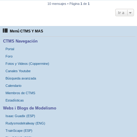
10 mensajes • Página
1
de
1
Ir a
Menú CTMS Y MAS
CTMS Navegación
Portal
Foro
Fotos y Videos (Coppermine)
Canales Youtube
Búsqueda avanzada
Calendario
Miembros de CTMS
Estadísticas
Webs i Blogs de Modelismo
Isaac Guadix (ESP)
Rudysmodelrailway (ENG)
TrainScape (ESP)