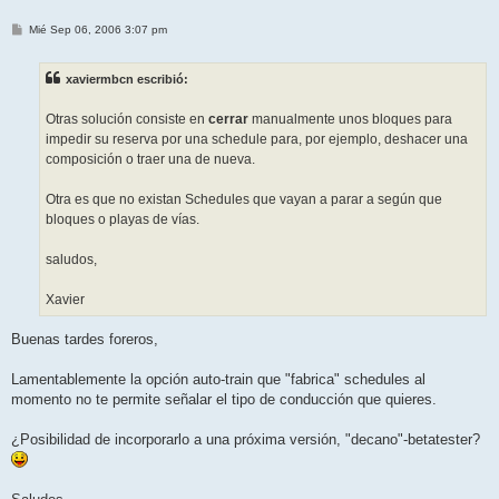
M
Mié Sep 06, 2006 3:07 pm
e
n
s
xaviermbcn escribió:
a
j
e
Otras solución consiste en
cerrar
manualmente unos bloques para
impedir su reserva por una schedule para, por ejemplo, deshacer una
composición o traer una de nueva.
Otra es que no existan Schedules que vayan a parar a según que
bloques o playas de vías.
saludos,
Xavier
Buenas tardes foreros,
Lamentablemente la opción auto-train que "fabrica" schedules al
momento no te permite señalar el tipo de conducción que quieres.
¿Posibilidad de incorporarlo a una próxima versión, "decano"-betatester?