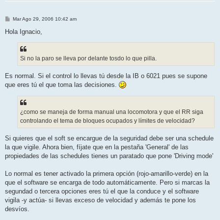
M
Mar Ago 29, 2006 10:42 am
e
n
Hola Ignacio,
s
a
j
e
Si no la paro se lleva por delante tosdo lo que pilla.
Es normal. Si el control lo llevas tú desde la IB o 6021 pues se supone
que eres tú el que toma las decisiones.
¿como se maneja de forma manual una locomotora y que el RR siga
controlando el tema de bloques ocupados y límites de velocidad?
Si quieres que el soft se encargue de la seguridad debe ser una schedule
la que vigile. Ahora bien, fíjate que en la pestaña 'General' de las
propiedades de las schedules tienes un paratado que pone 'Driving mode'
Lo normal es tener activado la primera opción (rojo-amarillo-verde) en la
que el software se encarga de todo automáticamente. Pero si marcas la
segundad o tercera opciones eres tú el que la conduce y el software
vigila -y actúa- si llevas exceso de velocidad y además te pone los
desvíos.