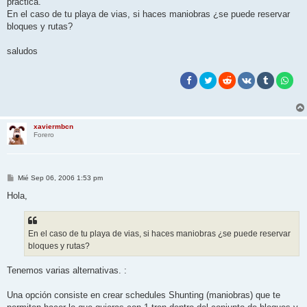
practica.
En el caso de tu playa de vias, si haces maniobras ¿se puede reservar
bloques y rutas?
saludos
xaviermbcn
Forero
M
Mié Sep 06, 2006 1:53 pm
e
n
Hola,
s
a
j
e
En el caso de tu playa de vias, si haces maniobras ¿se puede reservar
bloques y rutas?
Tenemos varias alternativas. :
Una opción consiste en crear schedules Shunting (maniobras) que te