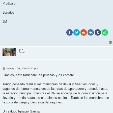
Pruébalo.
Saludos,
JM
igcz
Forero
M
Mar Ago 29, 2006 4:52 pm
e
n
Gracias, esta tardeharé las pruebas y os contaré.
s
a
j
Tengo pensado realizar las maniobras de llevar y traer las locos y
e
vagones de forma manual desde las vías de apartadero y rotonda hasta
la estación principal, mientras el RR se encarga de la composición para
llevarla y traerla hasta las estaciones ocultas. Tambien las maniobras en
la zona de carga y descarga de vagones.
Un saludo Ignacio García.