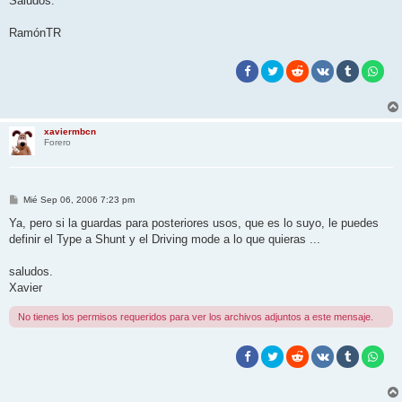
Saludos.
RamónTR
xaviermbcn
Forero
M
Mié Sep 06, 2006 7:23 pm
e
n
Ya, pero si la guardas para posteriores usos, que es lo suyo, le puedes
s
definir el Type a Shunt y el Driving mode a lo que quieras ...
a
j
e
saludos.
Xavier
No tienes los permisos requeridos para ver los archivos adjuntos a este mensaje.