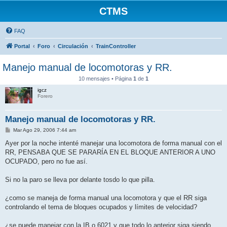
CTMS
FAQ
Portal
Foro
Circulación
TrainController
Manejo manual de locomotoras y RR.
10 mensajes • Página
1
de
1
igcz
Forero
Manejo manual de locomotoras y RR.
M
Mar Ago 29, 2006 7:44 am
e
n
Ayer por la noche intenté manejar una locomotora de forma manual con el
s
RR, PENSABA QUE SE PARARÍA EN EL BLOQUE ANTERIOR A UNO
a
j
OCUPADO, pero no fue así.
e
Si no la paro se lleva por delante tosdo lo que pilla.
¿como se maneja de forma manual una locomotora y que el RR siga
controlando el tema de bloques ocupados y límites de velocidad?
¿se puede manejar con la IB o 6021 y que todo lo anterior siga siendo