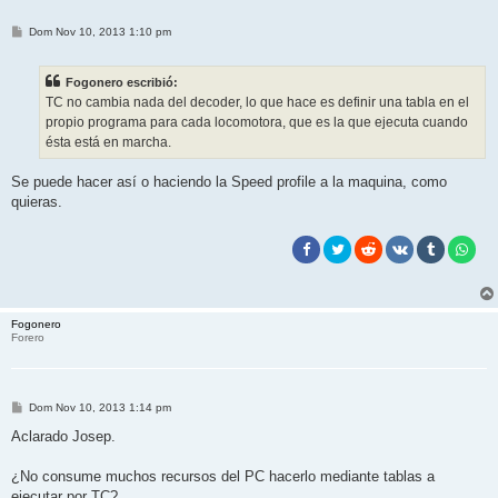
M
Dom Nov 10, 2013 1:10 pm
e
n
s
Fogonero escribió:
a
j
TC no cambia nada del decoder, lo que hace es definir una tabla en el
e
propio programa para cada locomotora, que es la que ejecuta cuando
ésta está en marcha.
Se puede hacer así o haciendo la Speed profile a la maquina, como
quieras.
Fogonero
Forero
M
Dom Nov 10, 2013 1:14 pm
e
n
Aclarado Josep.
s
a
j
¿No consume muchos recursos del PC hacerlo mediante tablas a
e
ejecutar por TC?