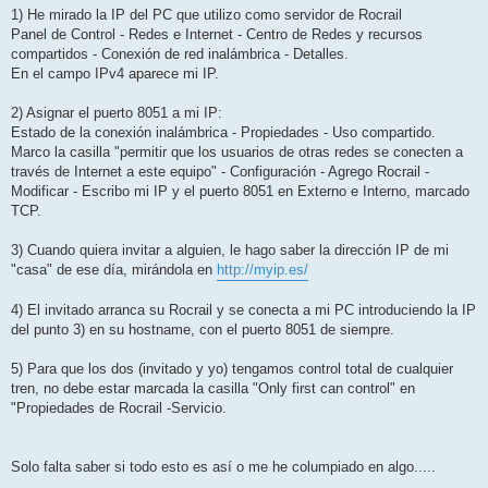
1) He mirado la IP del PC que utilizo como servidor de Rocrail
Panel de Control - Redes e Internet - Centro de Redes y recursos
compartidos - Conexión de red inalámbrica - Detalles.
En el campo IPv4 aparece mi IP.
2) Asignar el puerto 8051 a mi IP:
Estado de la conexión inalámbrica - Propiedades - Uso compartido.
Marco la casilla "permitir que los usuarios de otras redes se conecten a
través de Internet a este equipo" - Configuración - Agrego Rocrail -
Modificar - Escribo mi IP y el puerto 8051 en Externo e Interno, marcado
TCP.
3) Cuando quiera invitar a alguien, le hago saber la dirección IP de mi
"casa" de ese día, mirándola en
http://myip.es/
4) El invitado arranca su Rocrail y se conecta a mi PC introduciendo la IP
del punto 3) en su hostname, con el puerto 8051 de siempre.
5) Para que los dos (invitado y yo) tengamos control total de cualquier
tren, no debe estar marcada la casilla "Only first can control" en
"Propiedades de Rocrail -Servicio.
Solo falta saber si todo esto es así o me he columpiado en algo.....