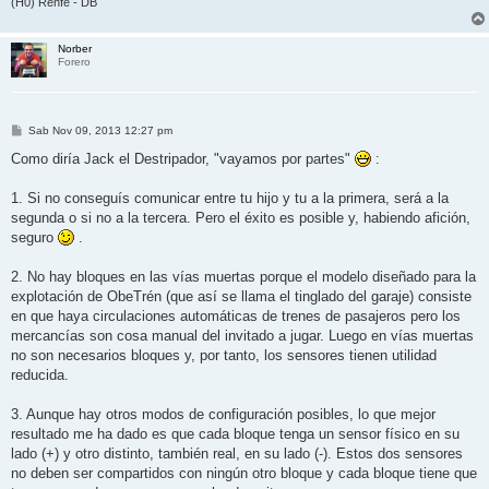
(H0) Renfe - DB
Norber
Forero
M
Sab Nov 09, 2013 12:27 pm
e
n
Como diría Jack el Destripador, "vayamos por partes"
:
s
a
j
1. Si no conseguís comunicar entre tu hijo y tu a la primera, será a la
e
segunda o si no a la tercera. Pero el éxito es posible y, habiendo afición,
seguro
.
2. No hay bloques en las vías muertas porque el modelo diseñado para la
explotación de ObeTrén (que así se llama el tinglado del garaje) consiste
en que haya circulaciones automáticas de trenes de pasajeros pero los
mercancías son cosa manual del invitado a jugar. Luego en vías muertas
no son necesarios bloques y, por tanto, los sensores tienen utilidad
reducida.
3. Aunque hay otros modos de configuración posibles, lo que mejor
resultado me ha dado es que cada bloque tenga un sensor físico en su
lado (+) y otro distinto, también real, en su lado (-). Estos dos sensores
no deben ser compartidos con ningún otro bloque y cada bloque tiene que