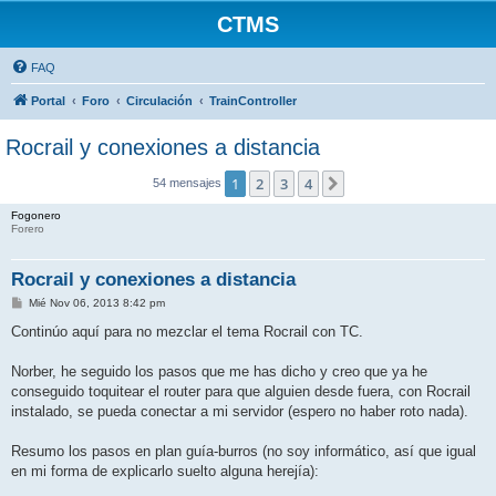
CTMS
FAQ
Portal
Foro
Circulación
TrainController
Rocrail y conexiones a distancia
1
2
3
4
Siguiente
54 mensajes
Fogonero
Forero
Rocrail y conexiones a distancia
M
Mié Nov 06, 2013 8:42 pm
e
n
Continúo aquí para no mezclar el tema Rocrail con TC.
s
a
j
Norber, he seguido los pasos que me has dicho y creo que ya he
e
conseguido toquitear el router para que alguien desde fuera, con Rocrail
instalado, se pueda conectar a mi servidor (espero no haber roto nada).
Resumo los pasos en plan guía-burros (no soy informático, así que igual
en mi forma de explicarlo suelto alguna herejía):