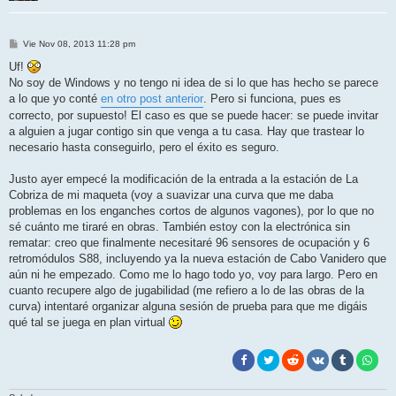
M
Vie Nov 08, 2013 11:28 pm
e
n
Uf!
s
No soy de Windows y no tengo ni idea de si lo que has hecho se parece
a
j
a lo que yo conté
en otro post anterior
. Pero si funciona, pues es
e
correcto, por supuesto! El caso es que se puede hacer: se puede invitar
a alguien a jugar contigo sin que venga a tu casa. Hay que trastear lo
necesario hasta conseguirlo, pero el éxito es seguro.
Justo ayer empecé la modificación de la entrada a la estación de La
Cobriza de mi maqueta (voy a suavizar una curva que me daba
problemas en los enganches cortos de algunos vagones), por lo que no
sé cuánto me tiraré en obras. También estoy con la electrónica sin
rematar: creo que finalmente necesitaré 96 sensores de ocupación y 6
retromódulos S88, incluyendo ya la nueva estación de Cabo Vanidero que
aún ni he empezado. Como me lo hago todo yo, voy para largo. Pero en
cuanto recupere algo de jugabilidad (me refiero a lo de las obras de la
curva) intentaré organizar alguna sesión de prueba para que me digáis
qué tal se juega en plan virtual