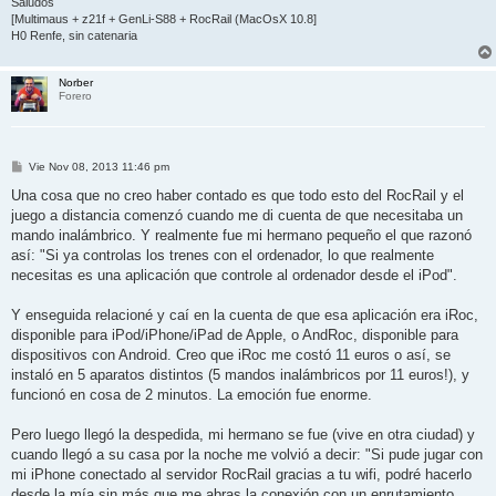
Saludos
[Multimaus + z21f + GenLi-S88 + RocRail (MacOsX 10.8]
H0 Renfe, sin catenaria
Norber
Forero
M
Vie Nov 08, 2013 11:46 pm
e
n
Una cosa que no creo haber contado es que todo esto del RocRail y el
s
juego a distancia comenzó cuando me di cuenta de que necesitaba un
a
j
mando inalámbrico. Y realmente fue mi hermano pequeño el que razonó
e
así: "Si ya controlas los trenes con el ordenador, lo que realmente
necesitas es una aplicación que controle al ordenador desde el iPod".
Y enseguida relacioné y caí en la cuenta de que esa aplicación era iRoc,
disponible para iPod/iPhone/iPad de Apple, o AndRoc, disponible para
dispositivos con Android. Creo que iRoc me costó 11 euros o así, se
instaló en 5 aparatos distintos (5 mandos inalámbricos por 11 euros!), y
funcionó en cosa de 2 minutos. La emoción fue enorme.
Pero luego llegó la despedida, mi hermano se fue (vive en otra ciudad) y
cuando llegó a su casa por la noche me volvió a decir: "Si pude jugar con
mi iPhone conectado al servidor RocRail gracias a tu wifi, podré hacerlo
desde la mía sin más que me abras la conexión con un enrutamiento