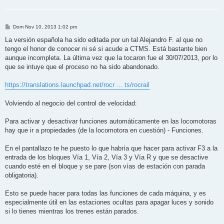
M
Dom Nov 10, 2013 1:02 pm
e
n
La versión española ha sido editada por un tal Alejandro F. al que no
s
tengo el honor de conocer ni sé si acude a CTMS. Está bastante bien
a
j
aunque incompleta. La última vez que la tocaron fue el 30/07/2013, por lo
e
que se intuye que el proceso no ha sido abandonado.
https://translations.launchpad.net/rocr ... ts/rocrail
Volviendo al negocio del control de velocidad:
Para activar y desactivar funciones automáticamente en las locomotoras
hay que ir a propiedades (de la locomotora en cuestión) - Funciones.
En el pantallazo te he puesto lo que habría que hacer para activar F3 a la
entrada de los bloques Vía 1, Vía 2, Vía 3 y Vía R y que se desactive
cuando esté en el bloque y se pare (son vías de estación con parada
obligatoria).
Esto se puede hacer para todas las funciones de cada máquina, y es
especialmente útil en las estaciones ocultas para apagar luces y sonido
si lo tienes mientras los trenes están parados.