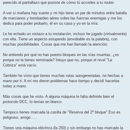
j
parecido al pantallazo que pusiste de cómo tú accedes a tu router.
e
A ver si mañana hay suerte y mi hijo tiene un par de minutos entre batalla
de marcianos y bombardeo aéreo sobre las fuerzas enemigas y me los
dedica para poder probarlo, él en su casa y yo en la mía.
Le he echado un vistazo a tu instalación, incluso he jugado (virtualmente)
con ella. Tiene un aspecto estupendo (envidiable es la palabra), con
muchas posibilidades. Cosas que me han llamado la atención:
No entiendo por qué no has puesto bloques en las vías muertas, ¿es
porque no la tienes terminada? Intuyo que no, porque el nivel "La
Cobriza" está vacío.
También he visto que tienes muchas rutas autogeneradas, no hechas a
mano por ti. A mí me dieron problemas hace tiempo y decidí hacerlas
todas a mano.
Más cosas que he visto. A alguna máquina le falta definirle bien el
protocolo DCC, lo tenías en blanco.
Tampoco tienes marcada la casilla de "Reserva del 2º bloque" Eso es
peligroso, amigo......
Tienes una máquina eléctrica (la 250) y sin embargo no has marcado la