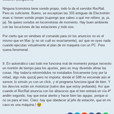
Ninguna lcomotora tiene sonido propio, todo lo da el servidor RocRail.
Pero es suficiente. Bueno, se exceptúan las 333 antiguas de Electrotrén:
esas sí tienen sonido propio (supongo que sabes a qué me refiero, ja, ja,
ja). No quiero sonidos en locomotoras de momento. Hay buen ambiente
con las locuciones de las estaciones y todo eso.
Por cierto que en windows el comando para oír los anuncios no es el
mismo que en Mac (y no sé cuál es exactamente), así que no oyes nada
cuando ejecutas virtualmente el plan de mi maqueta con un PC. Pero
suena fenomenal.
9. En automático casi todo me funciona mal de momento porque necesito
un montón de tiempo para los ajustes, pero es muy divertido afinar las
cosas. Hay todavía retromódulos no instalados físicamente (voy por la
mitad, algo más quizá) pero no importa: donde el S88 no enciende aún el
sensor, lo simulo yo con un click, y el programa funciona igual de bien. Y
los desvíos están sin motorizar (salvo dos que estoy probando). Así que
cuando el RocRail anuncia con los altavoces que el tren entrará en vía 4ª
andén segundo, hay que estar atento y hacer bien las agujas, porque si
no se para el tren. Claro: hay que obedecer al jefe de estación, que en mi
caso es una máquina !