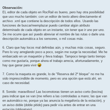
Observación:
EL editor de cada objeto en RocRail es bueno, pero hay otra posibilidad
que uso mucho también: con un editor de texto altero directamente el
archivo .xml que contiene la descripción de todos ellos. Usando las
funciones de buscar/reemplazar puedo cambiar algún atributo
determinado de cada objeto en un instante, sin tener que ir uno por uno.
Se me ocurre que así puedo abreviar el nombre de las rutas o darle una
descripción automática a los sensores, o mil cosas más.
6. Claro que hay locos mal definidas aún, y muchas más cosas, seguro.
Pero lo voy arreglando poco a poco, según me surge la necesidad. Me he
embarcado en un maquetón y lleva trabajo. Tampoco tengo tanto tiempo
como me gustaría, porque ahora el trabajo arrecia, afortunadamente, y
hay que ganar para vivir
7. Como la maqueta es grande, lo de "Reserva del 2º bloque" no me ha
sido imprescindible de momento, pero es una opción que está ahí, en
caso de necesidad.
8. Sonido: maravilloso! Las locomotoras tienen un aviso corto (bocina)
para indicar que se van (me refiero a las controladas a mano; las que van
en automático no, porque ya las anuncia la megafonía de la estación), y
un aviso doble (doble pitido) para pedir vía antes de entrar en una
estación (obligatorio).