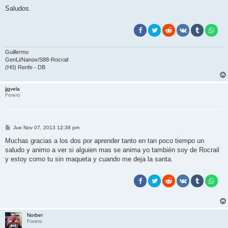
Saludos.
Guillermo
GenLi/Nanox/S88-Rocrail
(H0) Renfe - DB
jjgvela
Forero
M
Jue Nov 07, 2013 12:38 pm
e
n
Muchas gracias a los dos por aprender tanto en tan poco tiempo un
s
saludo y animo a ver si alguien mas se anima yo también soy de Rocrail
a
j
y estoy como tu sin maqueta y cuando me deja la santa.
e
Norber
Forero