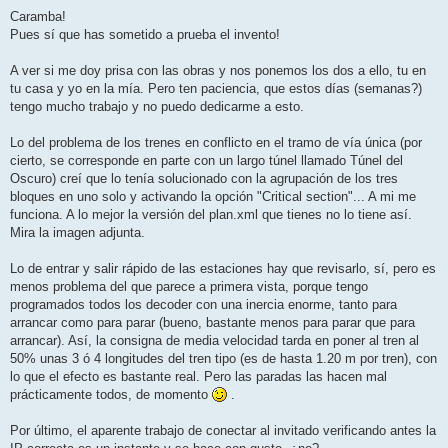
e
n
Caramba!
s
Pues sí que has sometido a prueba el invento!
a
j
e
A ver si me doy prisa con las obras y nos ponemos los dos a ello, tu en
tu casa y yo en la mía. Pero ten paciencia, que estos días (semanas?)
tengo mucho trabajo y no puedo dedicarme a esto.
Lo del problema de los trenes en conflicto en el tramo de vía única (por
cierto, se corresponde en parte con un largo túnel llamado Túnel del
Oscuro) creí que lo tenía solucionado con la agrupación de los tres
bloques en uno solo y activando la opción "Critical section"... A mi me
funciona. A lo mejor la versión del plan.xml que tienes no lo tiene así.
Mira la imagen adjunta.
Lo de entrar y salir rápido de las estaciones hay que revisarlo, sí, pero es
menos problema del que parece a primera vista, porque tengo
programados todos los decoder con una inercia enorme, tanto para
arrancar como para parar (bueno, bastante menos para parar que para
arrancar). Así, la consigna de media velocidad tarda en poner al tren al
50% unas 3 ó 4 longitudes del tren tipo (es de hasta 1.20 m por tren), con
lo que el efecto es bastante real. Pero las paradas las hacen mal
prácticamente todos, de momento
.
Por último, el aparente trabajo de conectar al invitado verificando antes la