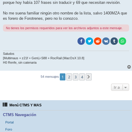
porque hoy había 107 frases sin traducir y 69 que necesitan revisión.
No me suena familiar ningún otro nombre de la lista, salvo 1400MZA que
es forero de Forotrenes, pero no lo conozco.
No tienes los permisos requeridos para ver los archivos adjuntos a este mensaje.
Saludos
[Multimaus + z21f + GenLi-S88 + RocRail (MacOsX 10.8]
H0 Renfe, sin catenaria
1
2
3
4
Siguiente
54 mensajes
Ir a
Menú CTMS Y MAS
CTMS Navegación
Portal
Foro