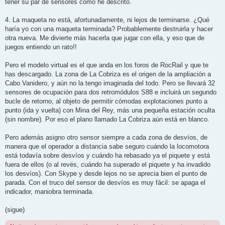
tener su par de sensores como he descrito.
4. La maqueta no está, afortunadamente, ni lejos de terminarse. ¿Qué
haría yo con una maqueta terminada? Probablemente destruirla y hacer
otra nueva. Me divierte más hacerla que jugar con ella, y eso que de
juegos entiendo un rato!!
Pero el modelo virtual es el que anda en los foros de RocRail y que te
has descargado. La zona de La Cobriza es el origen de la ampliación a
Cabo Vanidero, y aún no la tengo imaginada del todo. Pero se llevará 32
sensores de ocupación para dos retromódulos S88 e incluirá un segundo
bucle de retorno, al objeto de permitir cómodas explotaciones punto a
punto (ida y vuelta) con Mina del Rey, más una pequeña estación oculta
(sin nombre). Por eso el plano llamado La Cobriza aún está en blanco.
Pero además asigno otro sensor siempre a cada zona de desvíos, de
manera que el operador a distancia sabe seguro cuándo la locomotora
está todavía sobre desvíos y cuándo ha rebasado ya el piquete y está
fuera de ellos (o al revés, cuándo ha superado el piquete y ha invadido
los desvíos). Con Skype y desde lejos no se aprecia bien el punto de
parada. Con el truco del sensor de desvíos es muy fácil: se apaga el
indicador, maniobra terminada.
(sigue)