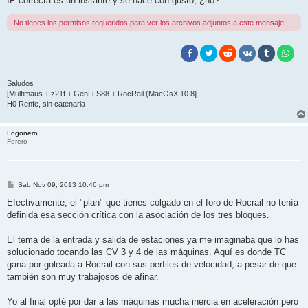
IP correcta es un instante y se hace con gusto, ¿no?
No tienes los permisos requeridos para ver los archivos adjuntos a este mensaje.
Saludos
[Multimaus + z21f + GenLi-S88 + RocRail (MacOsX 10.8]
H0 Renfe, sin catenaria
Fogonero
Forero
M
Sab Nov 09, 2013 10:46 pm
e
n
Efectivamente, el "plan" que tienes colgado en el foro de Rocrail no tenía
s
definida esa sección crítica con la asociación de los tres bloques.
a
j
e
El tema de la entrada y salida de estaciones ya me imaginaba que lo has
solucionado tocando las CV 3 y 4 de las máquinas. Aquí es donde TC
gana por goleada a Rocrail con sus perfiles de velocidad, a pesar de que
también son muy trabajosos de afinar.
Yo al final opté por dar a las máquinas mucha inercia en aceleración pero