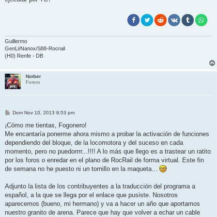
Guillermo
GenLi/Nanox/S88-Rocrail
(H0) Renfe - DB
Norber
Forero
M
Dom Nov 10, 2013 9:53 pm
e
n
¡Cómo me tientas, Fogonero!
s
Me encantaría ponerme ahora mismo a probar la activación de funciones
a
j
dependiendo del bloque, de la locomotora y del suceso en cada
e
momento, pero no puedorrrr...!!!! A lo más que llego es a trastear un ratito
por los foros o enredar en el plano de RocRail de forma virtual. Este fin
de semana no he puesto ni un tornillo en la maqueta...
Adjunto la lista de los contribuyentes a la traducción del programa a
español, a la que se llega por el enlace que pusiste. Nosotros
aparecemos (bueno, mi hermano) y va a hacer un año que aportamos
nuestro granito de arena. Parece que hay que volver a echar un cable