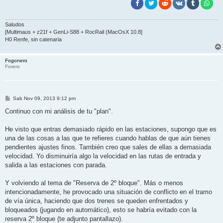
Saludos
[Multimaus + z21f + GenLi-S88 + RocRail (MacOsX 10.8]
H0 Renfe, sin catenaria
Fogonero
Forero
M
Sab Nov 09, 2013 9:12 pm
e
n
Continuo con mi análisis de tu "plan".
s
a
j
He visto que entras demasiado rápido en las estaciones, supongo que es
e
una de las cosas a las que te refieres cuando hablas de que aún tienes
pendientes ajustes finos. También creo que sales de ellas a demasiada
velocidad. Yo disminuiría algo la velocidad en las rutas de entrada y
salida a las estaciones con parada.
Y volviendo al tema de "Reserva de 2º bloque". Más o menos
intencionadamente, he provocado una situación de conflicto en el tramo
de vía única, haciendo que dos trenes se queden enfrentados y
bloqueados (jugando en automático), esto se habría evitado con la
reserva 2º bloque (te adjunto pantallazo).