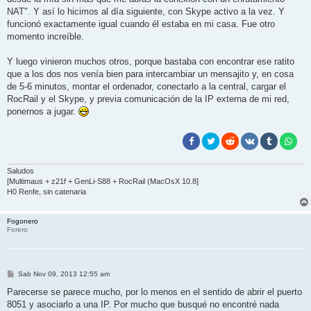
NAT". Y así lo hicimos al día siguiente, con Skype activo a la vez. Y
funcionó exactamente igual cuando él estaba en mi casa. Fue otro
momento increíble.
Y luego vinieron muchos otros, porque bastaba con encontrar ese ratito
que a los dos nos venía bien para intercambiar un mensajito y, en cosa
de 5-6 minutos, montar el ordenador, conectarlo a la central, cargar el
RocRail y el Skype, y previa comunicación de la IP externa de mi red,
ponernos a jugar.
Saludos
[Multimaus + z21f + GenLi-S88 + RocRail (MacOsX 10.8]
H0 Renfe, sin catenaria
Fogonero
Forero
M
Sab Nov 09, 2013 12:55 am
e
n
Parecerse se parece mucho, por lo menos en el sentido de abrir el puerto
s
8051 y asociarlo a una IP. Por mucho que busqué no encontré nada
a