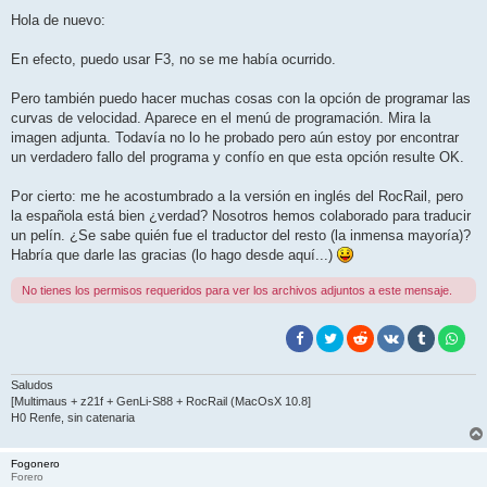
e
n
Hola de nuevo:
s
a
j
En efecto, puedo usar F3, no se me había ocurrido.
e
Pero también puedo hacer muchas cosas con la opción de programar las
curvas de velocidad. Aparece en el menú de programación. Mira la
imagen adjunta. Todavía no lo he probado pero aún estoy por encontrar
un verdadero fallo del programa y confío en que esta opción resulte OK.
Por cierto: me he acostumbrado a la versión en inglés del RocRail, pero
la española está bien ¿verdad? Nosotros hemos colaborado para traducir
un pelín. ¿Se sabe quién fue el traductor del resto (la inmensa mayoría)?
Habría que darle las gracias (lo hago desde aquí...)
No tienes los permisos requeridos para ver los archivos adjuntos a este mensaje.
Saludos
[Multimaus + z21f + GenLi-S88 + RocRail (MacOsX 10.8]
H0 Renfe, sin catenaria
Fogonero
Forero