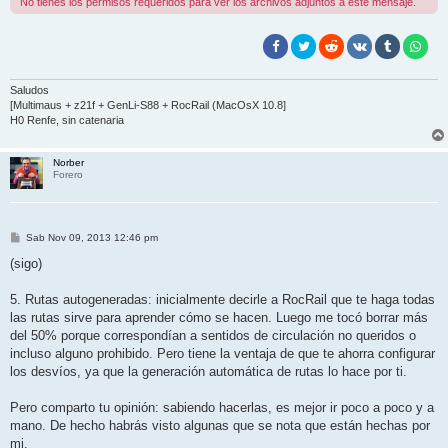
No tienes los permisos requeridos para ver los archivos adjuntos a este mensaje.
Saludos
[Multimaus + z21f + GenLi-S88 + RocRail (MacOsX 10.8]
H0 Renfe, sin catenaria
Norber
Forero
M
Sab Nov 09, 2013 12:46 pm
e
n
(sigo)
s
a
j
5. Rutas autogeneradas: inicialmente decirle a RocRail que te haga todas
e
las rutas sirve para aprender cómo se hacen. Luego me tocó borrar más
del 50% porque correspondían a sentidos de circulación no queridos o
incluso alguno prohibido. Pero tiene la ventaja de que te ahorra configurar
los desvíos, ya que la generación automática de rutas lo hace por ti.
Pero comparto tu opinión: sabiendo hacerlas, es mejor ir poco a poco y a
mano. De hecho habrás visto algunas que se nota que están hechas por
mi.