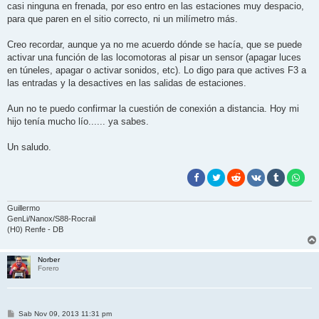
casi ninguna en frenada, por eso entro en las estaciones muy despacio,
para que paren en el sitio correcto, ni un milímetro más.
Creo recordar, aunque ya no me acuerdo dónde se hacía, que se puede
activar una función de las locomotoras al pisar un sensor (apagar luces
en túneles, apagar o activar sonidos, etc). Lo digo para que actives F3 a
las entradas y la desactives en las salidas de estaciones.
Aun no te puedo confirmar la cuestión de conexión a distancia. Hoy mi
hijo tenía mucho lío...... ya sabes.
Un saludo.
Guillermo
GenLi/Nanox/S88-Rocrail
(H0) Renfe - DB
Norber
Forero
M
Sab Nov 09, 2013 11:31 pm