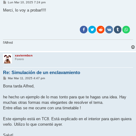
M
Lun Mar 10, 2025 7:24 pm
e
n
Merci, lo voy a probar!!!!
s
a
j
e
l'Alfred
xaviermbcn
Forero
Re: Simulación de un enclavamiento
M
Mar Mar 11, 2025 4:47 pm
e
n
Bona tarda Alfred,
s
a
j
he hecho un ejemplo de lo mas tonto para que te hagas una idea. Hay
e
muchas otras formas mas elegantes de resolver el tema.
Entre ellas se me ocurre con una timetable !
Este ejemplo está en TC8. Está explicado en el interior para quien quiera
verlo. Utilizo lo que comenté ayer.
Salut!