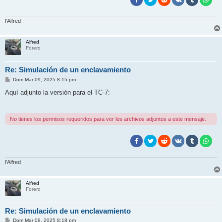
l'Alfred
Alfred
Forero
Re: Simulación de un enclavamiento
M
Dom Mar 09, 2025 8:15 pm
e
n
Aquí adjunto la versión para el TC-7:
s
a
j
e
No tienes los permisos requeridos para ver los archivos adjuntos a este mensaje.
l'Alfred
Alfred
Forero
Re: Simulación de un enclavamiento
M
Dom Mar 09, 2025 8:18 pm