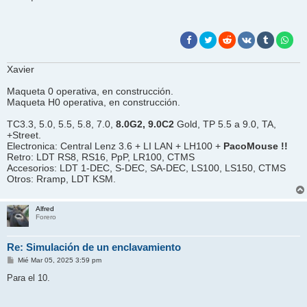
s
a
j
e
Xavier
Maqueta 0 operativa, en construcción.
Maqueta H0 operativa, en construcción.
TC3.3, 5.0, 5.5, 5.8, 7.0,
8.0G2, 9.0C2
Gold, TP 5.5 a 9.0, TA,
+Street.
Electronica: Central Lenz 3.6 + LI LAN + LH100 +
PacoMouse !!
Retro: LDT RS8, RS16, PpP, LR100, CTMS
Accesorios: LDT 1-DEC, S-DEC, SA-DEC, LS100, LS150, CTMS
Otros: Rramp, LDT KSM.
Alfred
Forero
Re: Simulación de un enclavamiento
M
Mié Mar 05, 2025 3:59 pm
e
n
Para el 10.
s
a
j