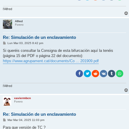
l'Alfred
Alfred
Forero
Re: Simulación de un enclavamiento
M
Lun Mar 03, 2025 8:42 pm
e
n
Si queréis consultar la Consigna de esta bifurcación aquí la tenéis
s
(página 15 del PDF o página 22 del documento):
a
j
https://www.agrupament.cat/documents/Co ... 201909.pdf
e
l'Alfred
xaviermbcn
Forero
Re: Simulación de un enclavamiento
M
Mar Mar 04, 2025 11:03 pm
e
n
Para que versión de TC ?