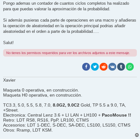
j
Pongo ademas un contador de cuantos ciclos completos ha realizado
e
para que puedas valorar la aproximación de la probabilidad.
Si además pusieras cada parte de operaciones en una macro y añadieras
la operación de aleatoriedad en la operación principal podrias añadir
aleatoriedad en el orden a parte de la probabilidad.....
Salut!
No tienes los permisos requeridos para ver los archivos adjuntos a este mensaje.
Xavier
Maqueta 0 operativa, en construcción.
Maqueta H0 operativa, en construcción.
TC3.3, 5.0, 5.5, 5.8, 7.0,
8.0G2, 9.0C2
Gold, TP 5.5 a 9.0, TA,
+Street.
Electronica: Central Lenz 3.6 + LI LAN + LH100 +
PacoMouse !!
Retro: LDT RS8, RS16, PpP, LR100, CTMS
Accesorios: LDT 1-DEC, S-DEC, SA-DEC, LS100, LS150, CTMS
Otros: Rramp, LDT KSM.