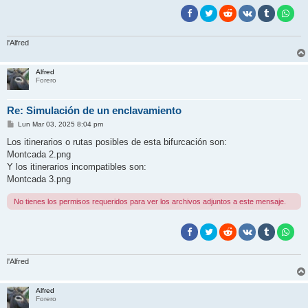
l'Alfred
Alfred
Forero
Re: Simulación de un enclavamiento
M
Lun Mar 03, 2025 8:04 pm
e
n
Los itinerarios o rutas posibles de esta bifurcación son:
s
Montcada 2.png
a
j
Y los itinerarios incompatibles son:
e
Montcada 3.png
No tienes los permisos requeridos para ver los archivos adjuntos a este mensaje.
l'Alfred
Alfred
Forero