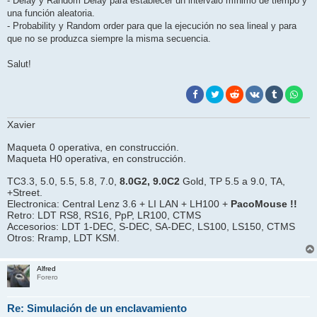
- Delay y Random Delay para establecer un intérvalo mínimo de tiempo y
una función aleatoria.
- Probability y Random order para que la ejecución no sea lineal y para
que no se produzca siempre la misma secuencia.
Salut!
Xavier
Maqueta 0 operativa, en construcción.
Maqueta H0 operativa, en construcción.
TC3.3, 5.0, 5.5, 5.8, 7.0,
8.0G2, 9.0C2
Gold, TP 5.5 a 9.0, TA,
+Street.
Electronica: Central Lenz 3.6 + LI LAN + LH100 +
PacoMouse !!
Retro: LDT RS8, RS16, PpP, LR100, CTMS
Accesorios: LDT 1-DEC, S-DEC, SA-DEC, LS100, LS150, CTMS
Otros: Rramp, LDT KSM.
Alfred
Forero
Re: Simulación de un enclavamiento