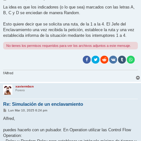
e
n
La idea es que los indicadores (o lo que sea) marcados con las letras A,
s
B, C y D se enciedan de manera Random.
a
j
e
Esto quiere decir que se solicita una ruta, de la 1 a la 4. El Jefe del
Enclavamiemto una vez recibida la petición, establece la ruta y una vez
establecida informa de la situación mediante los interruptores 1 a 4.
No tienes los permisos requeridos para ver los archivos adjuntos a este mensaje.
l'Alfred
xaviermbcn
Forero
Re: Simulación de un enclavamiento
M
Lun Mar 10, 2025 6:24 pm
e
n
Alfred,
s
a
j
puedes hacerlo con un pulsador. En Operation utilizar las Control Flow
e
Operation: