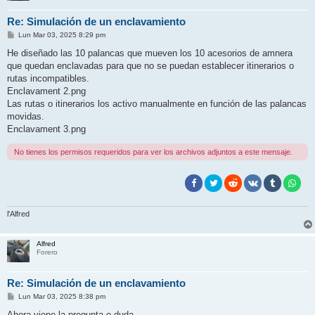
Re: Simulación de un enclavamiento
M
Lun Mar 03, 2025 8:29 pm
e
n
He diseñado las 10 palancas que mueven los 10 acesorios de amnera
s
que quedan enclavadas para que no se puedan establecer itinerarios o
a
j
rutas incompatibles.
e
Enclavament 2.png
Las rutas o itinerarios los activo manualmente en función de las palancas
movidas.
Enclavament 3.png
No tienes los permisos requeridos para ver los archivos adjuntos a este mensaje.
l'Alfred
Alfred
Forero
Re: Simulación de un enclavamiento
M
Lun Mar 03, 2025 8:38 pm
e
n
Ahora viene la pregunta o duda.