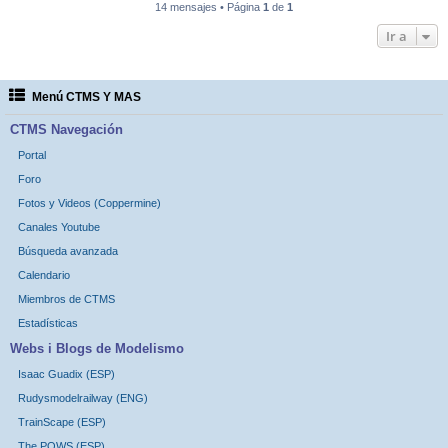
14 mensajes • Página
1
de
1
Ir a
Menú CTMS Y MAS
CTMS Navegación
Portal
Foro
Fotos y Videos (Coppermine)
Canales Youtube
Búsqueda avanzada
Calendario
Miembros de CTMS
Estadísticas
Webs i Blogs de Modelismo
Isaac Guadix (ESP)
Rudysmodelrailway (ENG)
TrainScape (ESP)
The POWS (ESP)