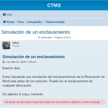
CTMS
FAQ
Portal
Foro
Circulación
TrainController
Simulación de un enclavamiento
14 mensajes • Página
1
de
1
Alfred
Forero
Simulación de un enclavamiento
M
Lun Mar 03, 2025 7:48 pm
e
n
Buenos días.
s
a
j
Estoy hacuendo una simulación del enclavamiemnto de la Bifurcación de
e
Montcada antes de ser estación. Puede ser el enclavamiento de
cualquier bifurcación.
Os adjunto el yrrg y comento
No tienes los permisos requeridos para ver los archivos adjuntos a este mensaje.