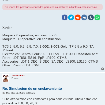
No tienes los permisos requeridos para ver los archivos adjuntos a este mensaje.
Xavier
Maqueta 0 operativa, en construcción.
Maqueta H0 operativa, en construcción.
TC3.3, 5.0, 5.5, 5.8, 7.0,
8.0G2, 9.0C2
Gold, TP 5.5 a 9.0, TA,
+Street.
Electronica: Central Lenz 3.6 + LI LAN + LH100 +
PacoMouse !!
Retro: LDT RS8, RS16, PpP, LR100, CTMS
Accesorios: LDT 1-DEC, S-DEC, SA-DEC, LS100, LS150, CTMS
Otros: Rramp, LDT KSM.
xaviermbcn
Forero
Re: Simulación de un enclavamiento
M
Mar Mar 11, 2025 7:48 pm
e
n
Subo otra versión con contadores para cada entrada. Ahora están con
s
probabilidad 50, 50, 20, 80.
a