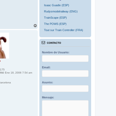
Isaac Guadix (ESP)
Rudysmodelrailway (ENG)
TrainScape (ESP)
The POWS (ESP)
A
r
Tout sur Train Controller (FRA)
r
i
b
CONTACTO
a
Nombre de Usuario:
n
Email:
175
Mié Ene 18, 2006 7:54 am
Asunto:
arcelona
Mensaje: