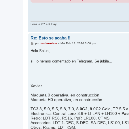
Lenz + 2C + K.Bay
Re: Esto se acaba !!
M
por
xaviermbcn
»
Mié Feb 18, 2026 3:00 pm
e
n
Hola Salus,
s
a
j
si, lo hemos comentado en Telegram. Se jubila...
e
Xavier
Maqueta 0 operativa, en construcción.
Maqueta H0 operativa, en construcción.
TC3.3, 5.0, 5.5, 5.8, 7.0,
8.0G2, 9.0C2
Gold, TP 5.5 a 
Electronica: Central Lenz 3.6 + LI LAN + LH100 +
Pac
Retro: LDT RS8, RS16, PpP, LR100, CTMS
Accesorios: LDT 1-DEC, S-DEC, SA-DEC, LS100, LS
Otros: Rramp, LDT KSM.