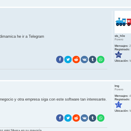
 dimamica he ir a Telegram
sls_h0e
Forero
Mensajes:
2
Registrado:
20
Ubicación:
M
lmg
Forero
Mensajes:
4
negocio y otra empresa siga con este software tan interesante.
Registrado:
17
Ubicación:
M
z mini Silver+ en su mayoría.