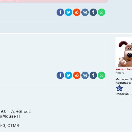
xaviermbc
Forero
Mensajes:
3
Registrado:
20
Ubicación:
B
9.0, TA, +Street.
oMouse !!
150, CTMS