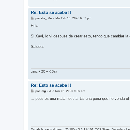
Re: Esto se acaba !!
M
por
sls_h0e
»
Mié Feb 18, 2026 6:57 pm
e
n
Hola
s
a
j
Si Xavi, lo vi después de crear esto, tengo que cambiar la
e
Saludos
Lenz + 2C + K.Bay
Re: Esto se acaba !!
M
por
lmg
»
Jue Mar 05, 2026 9:35 am
e
n
... pues es una mala noticia. Es una pena que no venda el 
s
a
j
e
Escala N, central Lenz LZV100 v 3.6. LH101. TC7 Silver. Decoders Len