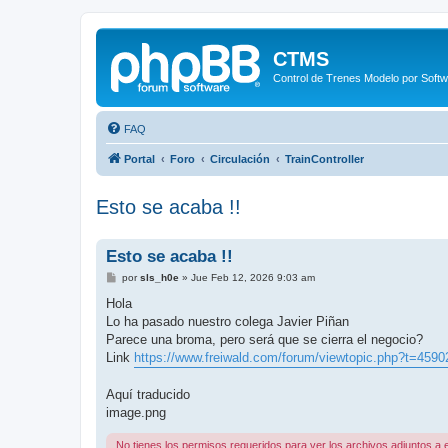
CTMS
Control de Trenes Modelo por Soft
FAQ
Portal
Foro
Circulación
TrainController
Esto se acaba !!
Esto se acaba !!
M
por
sls_h0e
»
Jue Feb 12, 2026 9:03 am
e
n
Hola
s
Lo ha pasado nuestro colega Javier Piñan
a
j
Parece una broma, pero será que se cierra el negocio?
e
Link
https://www.freiwald.com/forum/viewtopic.php?t=4590
Aquí traducido
image.png
No tienes los permisos requeridos para ver los archivos adjuntos a 