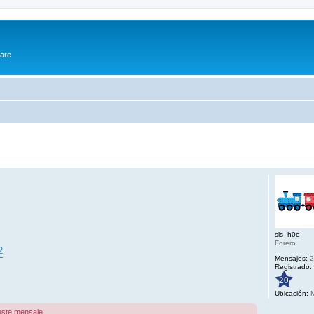
ware
sls_h0e
Forero
2
Mensajes:
2
Registrado:
20
Ubicación:
M
este mensaje.