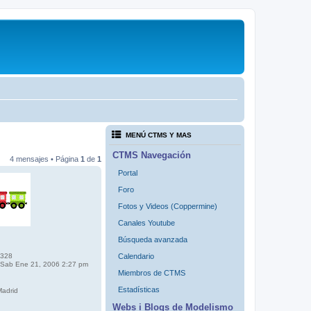
MENÚ CTMS Y MAS
CTMS Navegación
4 mensajes • Página
1
de
1
Portal
Foro
Fotos y Videos (Coppermine)
Canales Youtube
Búsqueda avanzada
328
Calendario
Sab Ene 21, 2006 2:27 pm
Miembros de CTMS
Estadísticas
adrid
Webs i Blogs de Modelismo