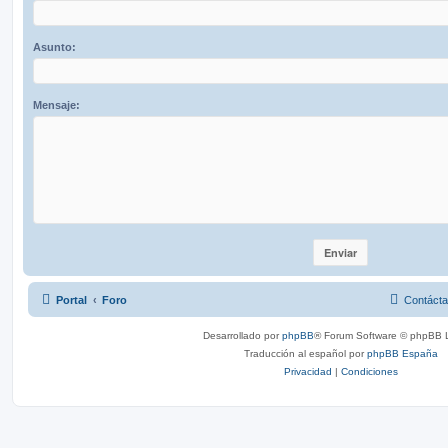
Asunto:
Mensaje:
Portal
Foro
Contáct
Desarrollado por
phpBB
® Forum Software © phpBB L
Traducción al español por
phpBB España
Privacidad
|
Condiciones