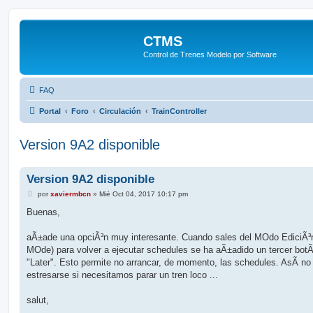
CTMS
Control de Trenes Modelo por Software
FAQ
Portal
Foro
Circulación
TrainController
Version 9A2 disponible
Version 9A2 disponible
M
por
xaviermbcn
»
Mié Oct 04, 2017 10:17 pm
e
n
Buenas,
s
a
j
aÃ±ade una opciÃ³n muy interesante. Cuando sales del MOdo EdiciÃ³n
e
MOde) para volver a ejecutar schedules se ha aÃ±adido un tercer botÃ
"Later". Esto permite no arrancar, de momento, las schedules. AsÃ­ no
estresarse si necesitamos parar un tren loco ...
salut,