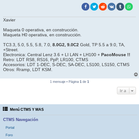
Xavier
Maqueta 0 operativa, en construcción.
Maqueta H0 operativa, en construcción.
TC3.3, 5.0, 5.5, 5.8, 7.0,
8.0G2, 9.0C2
Gold, TP 5.5 a 9.0, TA,
+Street.
Electronica: Central Lenz 3.6 + LI LAN + LH100 +
PacoMouse !!
Retro: LDT RS8, RS16, PpP, LR100, CTMS
Accesorios: LDT 1-DEC, S-DEC, SA-DEC, LS100, LS150, CTMS
Otros: Rramp, LDT KSM.
1 mensaje • Página
1
de
1
Ir a
Menú CTMS Y MAS
CTMS Navegación
Portal
Foro