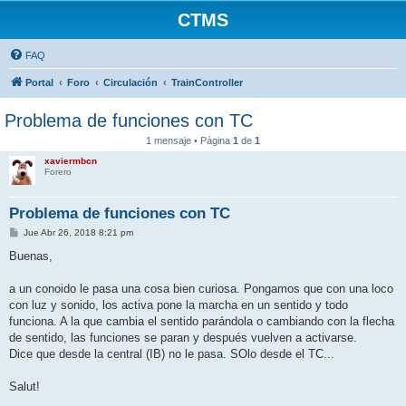
CTMS
FAQ
Portal
Foro
Circulación
TrainController
Problema de funciones con TC
1 mensaje • Página
1
de
1
xaviermbcn
Forero
Problema de funciones con TC
M
Jue Abr 26, 2018 8:21 pm
e
n
Buenas,
s
a
j
a un conoido le pasa una cosa bien curiosa. Pongamos que con una loco
e
con luz y sonido, los activa pone la marcha en un sentido y todo
funciona. A la que cambia el sentido parándola o cambiando con la flecha
de sentido, las funciones se paran y después vuelven a activarse.
Dice que desde la central (IB) no le pasa. SOlo desde el TC...
Salut!