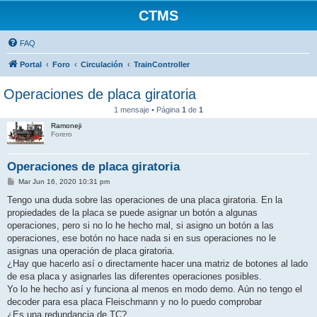
CTMS
FAQ
Portal
Foro
Circulación
TrainController
Operaciones de placa giratoria
1 mensaje • Página
1
de
1
Ramoneji
Forero
Operaciones de placa giratoria
M
Mar Jun 16, 2020 10:31 pm
e
n
Tengo una duda sobre las operaciones de una placa giratoria. En la
s
propiedades de la placa se puede asignar un botón a algunas
a
j
operaciones, pero si no lo he hecho mal, si asigno un botón a las
e
operaciones, ese botón no hace nada si en sus operaciones no le
asignas una operación de placa giratoria.
¿Hay que hacerlo así o directamente hacer una matriz de botones al lado
de esa placa y asignarles las diferentes operaciones posibles.
Yo lo he hecho así y funciona al menos en modo demo. Aún no tengo el
decoder para esa placa Fleischmann y no lo puedo comprobar
¿Es una redundancia de TC?