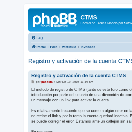
CTMS
Control de Trenes Modelo por Soft
FAQ
Portal
Foro
Vestíbulo
Invitados
Registro y activación de la cuenta CTM
Registro y activación de la cuenta CTMS
M
por
jmcosta
»
Mar Dic 19, 2006 11:49 am
e
n
El método de registro de CTMS (tanto de este foro como d
s
introducción por parte del usuario de una
dirección de cor
a
j
un mensaje con un link para activar la cuenta.
e
Es relativamente frecuente que se cometa algún error en la
no recibe el link y por lo tanto la cuenta quedará inactiva.
se puede corregir el error. Estamos ante un callejón sin sal
En resumen: