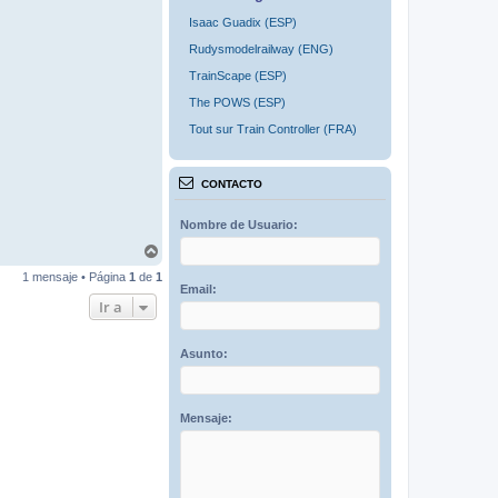
Isaac Guadix (ESP)
Rudysmodelrailway (ENG)
TrainScape (ESP)
The POWS (ESP)
Tout sur Train Controller (FRA)
CONTACTO
Nombre de Usuario:
A
r
1 mensaje • Página
1
de
1
r
Email:
i
Ir a
b
a
Asunto:
Mensaje: