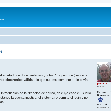
ware
S
el apartado de documentación y fotos "Coppermine") exige la
reo electrónico válida
a la que automáticamente se le envía
jmcosta
Forero
Mensajes:
2
 introducción de la dirección de correo, en cuyo caso el usuario
Registrado:
 Estando la cuenta inactiva, el sistema no permite el login y no
56
ida.
Ubicación:
L
Barcelona