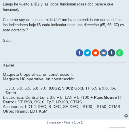
Luego he vuelto a IB2 y las locos funcionan (osea dcc parece que
funciona).
Como no soy de Loconet nide Uhl* me ha sorprendido ver que si defino
los indicadores bajo IB cada indicador tiene una dirección (65, 66, 67) es
esto correcto ?
Salut!
Xavier
Maqueta 0 operativa, en construcción.
Maqueta H0 operativa, en construcción.
TC3.3, 5.0, 5.5, 5.8, 7.0,
8.0G2, 9.0C2
Gold, TP 5.5 a 9.0, TA,
+Street.
Electronica: Central Lenz 3.6 + LI LAN + LH100 +
PacoMouse !!
Retro: LDT RS8, RS16, PpP, LR100, CTMS
Accesorios: LDT 1-DEC, S-DEC, SA-DEC, LS100, LS150, CTMS
Otros: Rramp, LDT KSM.
1 mensaje • Página
1
de
1