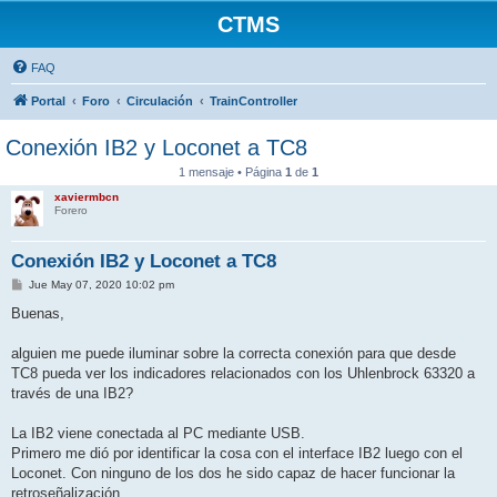
CTMS
FAQ
Portal
Foro
Circulación
TrainController
Conexión IB2 y Loconet a TC8
1 mensaje • Página
1
de
1
xaviermbcn
Forero
Conexión IB2 y Loconet a TC8
M
Jue May 07, 2020 10:02 pm
e
n
Buenas,
s
a
j
alguien me puede iluminar sobre la correcta conexión para que desde
e
TC8 pueda ver los indicadores relacionados con los Uhlenbrock 63320 a
través de una IB2?
La IB2 viene conectada al PC mediante USB.
Primero me dió por identificar la cosa con el interface IB2 luego con el
Loconet. Con ninguno de los dos he sido capaz de hacer funcionar la
retroseñalización.